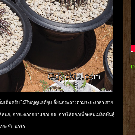
D
่มเติ่มครับ ไม้ใหญ่ดูแลดีๆเปลี่ยนกระถางตามระยะเวลา สวย
้ห้หน่อ, การแตกกอผ่าแยกยอด, การให้ดอกเพื่อผสมเมล็ดพันธุ์
กกระชับ น่ารัก