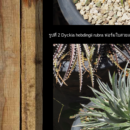
รูปที่ 2 Dyckia hebdingii rubra ฟอร์มใบสวย