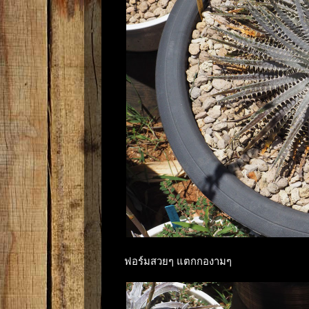
ฟอร์มสวยๆ แตกกองามๆ