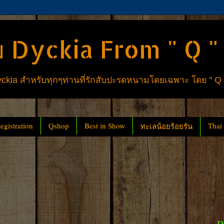
 Dyckia From " Q "
ia สำหรับทุกๆท่านที่รักสับปะรดหนามโดยเฉพาะ โดย " Q
gistration
Qshop
Best in Show
Thai
ทะเลน้อยร้อยรัน
D