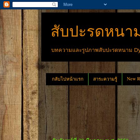
สับปะรดหนาม
บทความและรูปภาพสับปะรดหนาม Dyck
New Re
กลับไปหน้าแรก
สาระความรู้