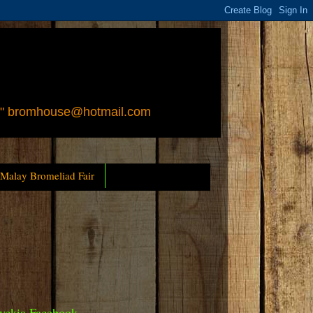
 " bromhouse@hotmail.com
 Malay Bromeliad Fair
yckia Facebook