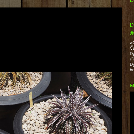
D
ส
สว
ขึ
Dy
เก
Dy
b
M