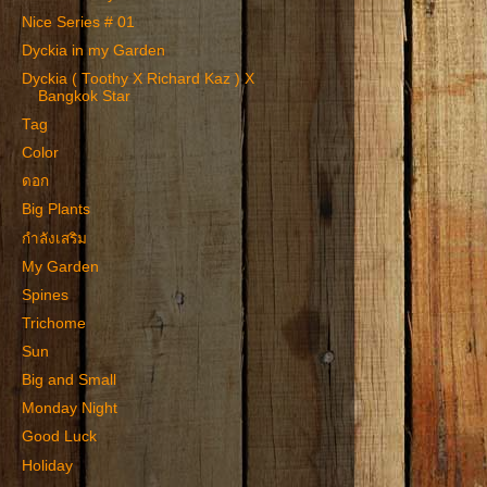
Nice Series # 01
Dyckia in my Garden
Dyckia ( Toothy X Richard Kaz ) X
Bangkok Star
Tag
Color
ดอก
Big Plants
กำลังเสริม
My Garden
Spines
Trichome
Sun
Big and Small
Monday Night
Good Luck
Holiday