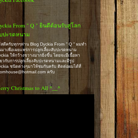
yckia From " Q " ยินดีต้อนรับสู่โลก
ับปะรดหนาม
ัสดีครับทุกๆท่าน Blog Dyckia From " Q " ผมทำ
้นมาเพื่อเผยแพร่การปลูกเลี้ยงสับปะรดหนาม
ckia ให้กว้างขวางมากยิ่งขึ้น โดยจะมีเนื้อหา
ี่ยวกับการปลูกเลี้ยงสับปะรดหนามและมีรูป
ckia ชนิดต่างๆมาให้ชมกันครับ ติดต่อผมได้ที่
romhouse@hotmail.com ครับ
erry Christmas to All ^__^