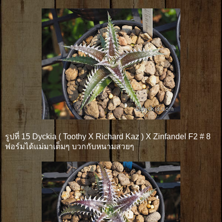
รูปที่ 15 Dyckia ( Toothy X Richard Kaz ) X Zinfandel F2 # 8
ฟอร์มได้แม่มาเต็มๆ บวกกับหนามสวยๆ