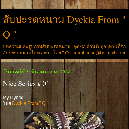
สับปะรดหนาม Dyckia From "
Q "
บทความและรูปภาพสับปะรดหนาม Dyckia สำหรับทุกๆท่านที่รัก
สับปะรดหนามโดยเฉพาะ โดย " Q " bromhouse@hotmail.com
วันจันทร์ที่ 9 มีนาคม พ.ศ. 2558
Nice Series # 01
My Hybrid
โดย
Dyckia From " Q "