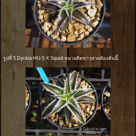
รูปที่ 5 Dyckia HU-5 X Squid หนามติดขาวสวยต้องต้นนี้