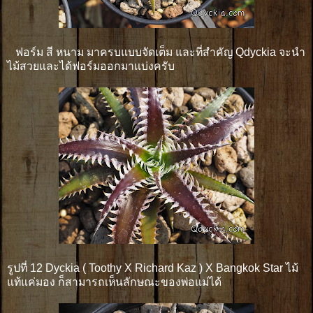
ฟอร์ม สี หนาม มาครบแบบจัดเต็ม และที่สำคัญ Qdyckia จะนำ
ไม้สวยและได้ฟอร์มออกมาเเบ่งครับ
รูปที่ 12 Dyckia ( Toothy X Richard Kaz ) X Bangkok Star ไม้
แท้แค่มอง ก็สามารถเห็นลักษณะของพ่อแม่ได้