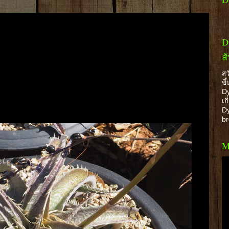
D
ส
สว
ขึ
Dy
เก
Dy
b
M