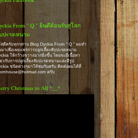
yckia From " Q " ยินดีต้อนรับสู่โลก
ับปะรดหนาม
ัสดีครับทุกๆท่าน Blog Dyckia From " Q " ผมทำ
้นมาเพื่อเผยแพร่การปลูกเลี้ยงสับปะรดหนาม
ckia ให้กว้างขวางมากยิ่งขึ้น โดยจะมีเนื้อหา
ี่ยวกับการปลูกเลี้ยงสับปะรดหนามและมีรูป
ckia ชนิดต่างๆมาให้ชมกันครับ ติดต่อผมได้ที่
romhouse@hotmail.com ครับ
erry Christmas to All ^__^