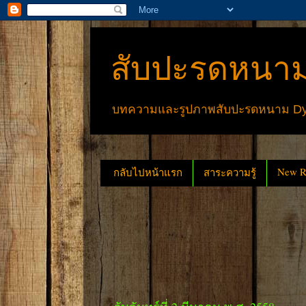
สับปะรดหนาม
บทความและรูปภาพสับปะรดหนาม Dyck
New Re
กลับไปหน้าแรก
สาระความรู้