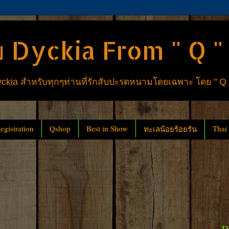
 Dyckia From " Q "
ia สำหรับทุกๆท่านที่รักสับปะรดหนามโดยเฉพาะ โดย " Q
gistration
Qshop
Best in Show
Thai
ทะเลน้อยร้อยรัน
D