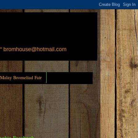
 " bromhouse@hotmail.com
 Malay Bromeliad Fair
yckia Facebook