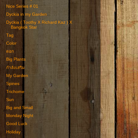
Nice Series # 01
Dyckia in my Garden
Dyckia ( Toothy X Richard Kaz ) X
Bangkok Star
Tag
Color
ดอก
Big Plants
กำลังเสริม
My Garden
Spines
Trichome
Sun
Big and Small
Monday Night
Good Luck
Holiday