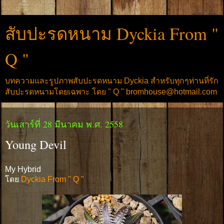
สับปะรดหนาม Dyckia From "
Q "
บทความและรูปภาพสับปะรดหนาม Dyckia สำหรับทุกๆท่านที่รัก
สับปะรดหนามโดยเฉพาะ โดย " Q " bromhouse@hotmail.com
วันเสาร์ที่ 28 มีนาคม พ.ศ. 2558
Young Devil
My Hybrid
โดย
Dyckia From " Q "