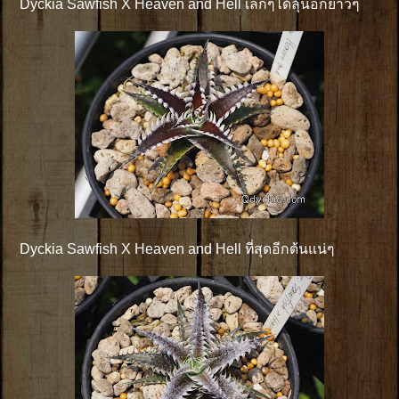
Dyckia Sawfish X Heaven and Hell เล็กๆได้ลุ้นอีกยาวๆ
Dyckia Sawfish X Heaven and Hell ที่สุดอีกต้นแน่ๆ