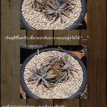
เริ่มดูดีขึ้นครับ เดี๋ยวคงกลับมางามแบบสูงวัยได้ ^__^
รูปที่ 9 Dyckia Bone แห้งๆถึงจะดูดีครับ