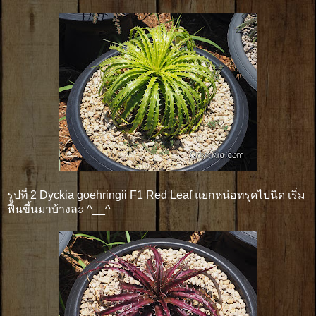
รูปที่ 2 Dyckia goehringii F1 Red Leaf แยกหน่อทรุดไปนิด เริ่ม
ฟื้นขึ้นมาบ้างละ ^__^