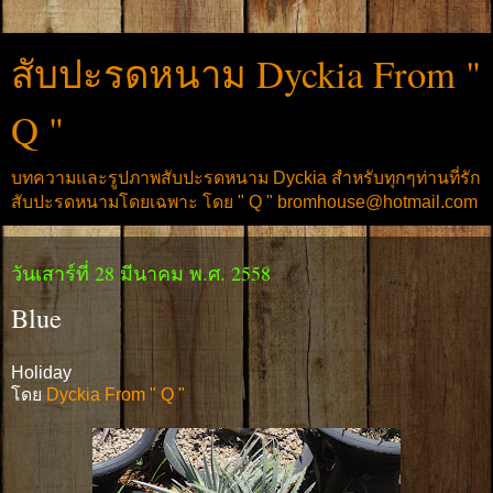
สับปะรดหนาม Dyckia From "
Q "
บทความและรูปภาพสับปะรดหนาม Dyckia สำหรับทุกๆท่านที่รัก
สับปะรดหนามโดยเฉพาะ โดย " Q " bromhouse@hotmail.com
วันเสาร์ที่ 28 มีนาคม พ.ศ. 2558
Blue
Holiday
โดย
Dyckia From " Q "