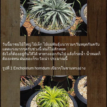
วันนี้มาชมไม้ใหญ่ ไม้เล็ก ไม้แม่พันธุ์แนวรวมๆวันหยุดกันครับ
แดดแรงมากๆครับช่วงนี้ ฝนก็ไม่สักหยด
ยังไงก็ต้องอยู่กันให้ได้ หาทางออกกันไป แล้งก็รดน้ำ น้ำหมดก็
ต้องอดทน ฝนเยอะก็ระวังเน่า ประมาณนี้
รูปที่ 1 Encholirium horridum เขียวๆในชามทรงอ่าง