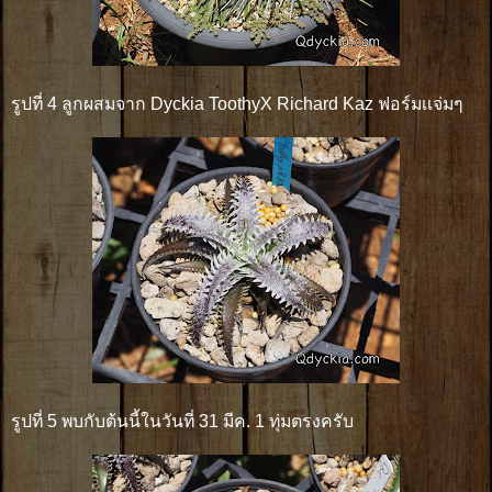
รูปที่ 4 ลูกผสมจาก Dyckia ToothyX Richard Kaz ฟอร์มเเจ่มๆ
รูปที่ 5 พบกับต้นนี้ในวันที่ 31 มีค. 1 ทุ่มตรงครับ