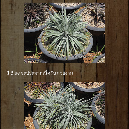
สี Blue จะประมาณนี้ครับ สวยงาม