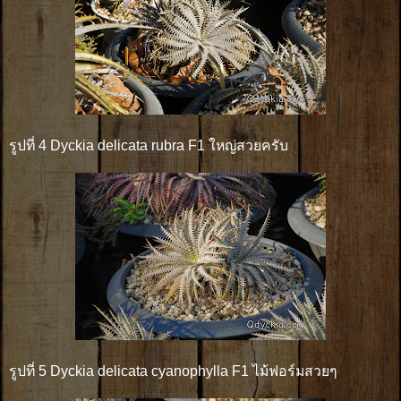
รูปที่ 4 Dyckia delicata rubra F1 ใหญ่สวยครับ
รูปที่ 5 Dyckia delicata cyanophylla F1 ไม้ฟอร์มสวยๆ