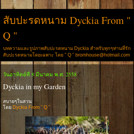
สับปะรดหนาม Dyckia From "
Q "
บทความและรูปภาพสับปะรดหนาม Dyckia สำหรับทุกๆท่านที่รัก
สับปะรดหนามโดยเฉพาะ โดย " Q " bromhouse@hotmail.com
วันอาทิตย์ที่ 8 มีนาคม พ.ศ. 2558
Dyckia in my Garden
สบายๆในสวน
โดย
Dyckia From " Q "