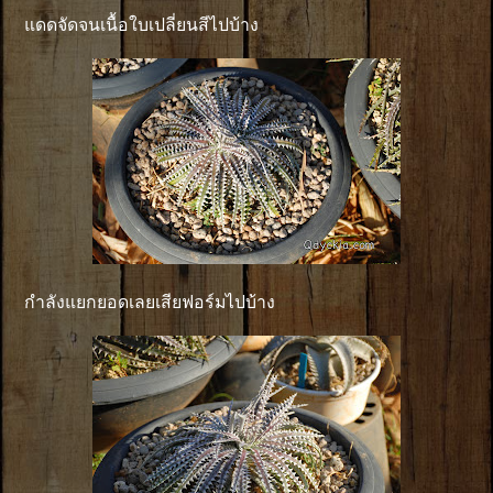
แดดจัดจนเนื้อใบเปลี่ยนสีไปบ้าง
กำลังแยกยอดเลยเสียฟอร์มไปบ้าง