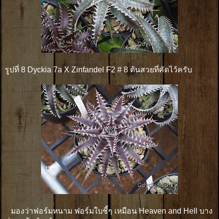
รูปที่ 8 Dyckia 7a X Zinfandel F2 # 8 ต้นสวยที่คัดไว้ครับ
มองว่าฟอร์มหนาม ฟอร์มใบชี้ๆ เหมือน Heaven and Hell บาง