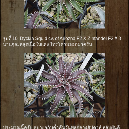
รูปที่ 10 Dyckia Squid cv. of Ariozna F2 X Zinfandel F2 # 8
นานๆจะหลุดเนื้อใบแดง ไทรโครมออกมาครับ
ประมาณนี้ครับ สบายๆกับค่ำคืนวันพุธกลางสัปดาห์ หลับฝันดี