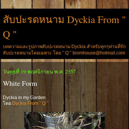
สับปะรดหนาม Dyckia From "
Q "
บทความและรูปภาพสับปะรดหนาม Dyckia สำหรับทุกๆท่านที่รัก
สับปะรดหนามโดยเฉพาะ โดย " Q " bromhouse@hotmail.com
วันพุธที่ 19 พฤศจิกายน พ.ศ. 2557
White Form
Dyckia in my Garden
โดย
Dyckia From " Q "