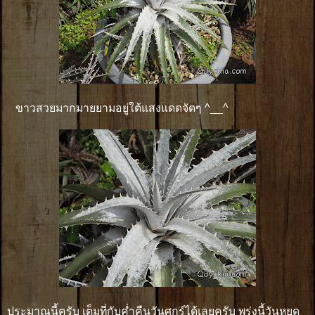
ขาวสวยมากมายยามอยู่ใต้แสงแดดจัดๆ ^__^
ประมาณนี้ครับ เต็มที่กับค่ำคืนวันศุกร์ได้เลยครับ พรุ่งนี้วันหยุด