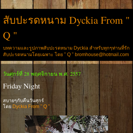
สับปะรดหนาม Dyckia From "
Q "
บทความและรูปภาพสับปะรดหนาม Dyckia สำหรับทุกๆท่านที่รัก
สับปะรดหนามโดยเฉพาะ โดย " Q " bromhouse@hotmail.com
วันศุกร์ที่ 28 พฤศจิกายน พ.ศ. 2557
Friday Night
สบายๆกับคืนวันศุกร์
โดย
Dyckia From " Q "