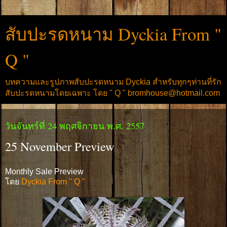
สับปะรดหนาม Dyckia From "
Q "
บทความและรูปภาพสับปะรดหนาม Dyckia สำหรับทุกๆท่านที่รัก
สับปะรดหนามโดยเฉพาะ โดย " Q " bromhouse@hotmail.com
วันจันทร์ที่ 24 พฤศจิกายน พ.ศ. 2557
25 November Preview
Monthly Sale Preview
โดย
Dyckia From " Q "