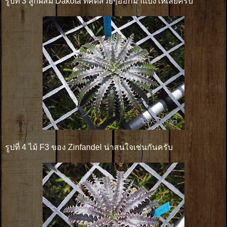
รูปที่ 3 ลูกผสม Dakota ที่คัดสวยๆออกมาแบ่งให้เลยครับ
รูปที่ 4 ไม้ F3 ของ Zinfandel น่าสนใจเช่นกันครับ