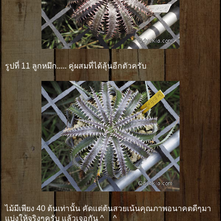
รูปที่ 11 ลูกหมึก..... คู่ผสมที่ได้ลุ้นอีกตัวครับ
ไม้มีเพียง 40 ต้นเท่านั้น คัดแต่ต้นสวยเน้นคุณภาพอนาคตดีๆมา
แบ่งให้จริงๆครับ แล้วเจอกัน ^__^