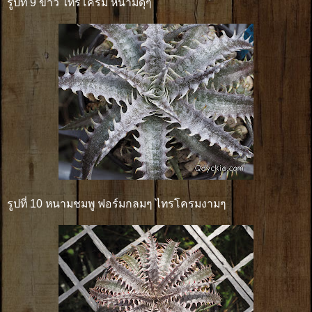
รูปที่ 9 ขาว ไทรโครม หนามดุๆ
รูปที่ 10 หนามชมพู ฟอร์มกลมๆ ไทรโครมงามๆ