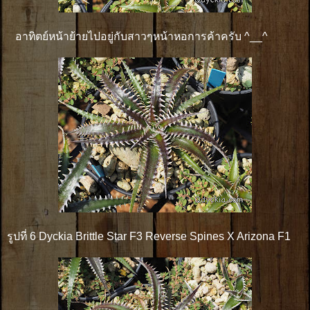
อาทิตย์หน้าย้ายไปอยู่กับสาวๆหน้าหอการค้าครับ ^__^
รูปที่ 6 Dyckia Brittle Star F3 Reverse Spines X Arizona F1