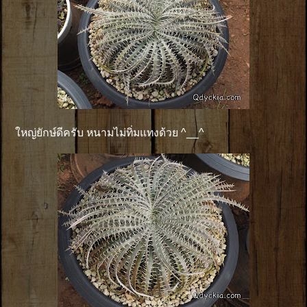
ใหญ่ยักษ์ดีครับ หนามไม่ทิ่มแทงด้วย ^__^