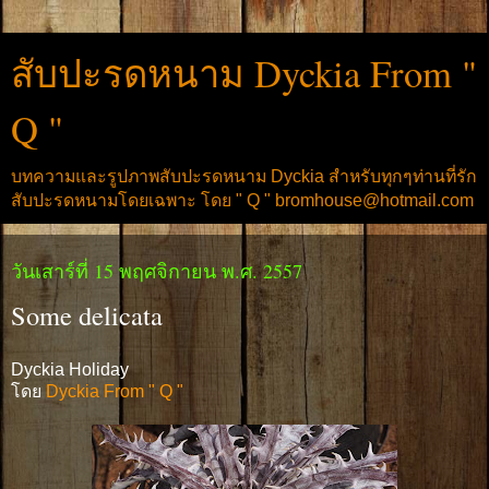
สับปะรดหนาม Dyckia From "
Q "
บทความและรูปภาพสับปะรดหนาม Dyckia สำหรับทุกๆท่านที่รัก
สับปะรดหนามโดยเฉพาะ โดย " Q " bromhouse@hotmail.com
วันเสาร์ที่ 15 พฤศจิกายน พ.ศ. 2557
Some delicata
Dyckia Holiday
โดย
Dyckia From " Q "