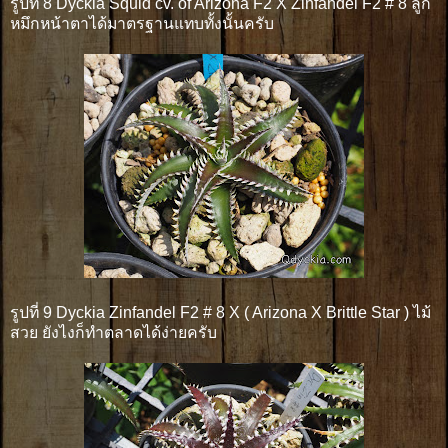
รูปที่ 8 Dyckia Squid cv. of Arizona F2 X Zinfandel F2 # 8 ลูก
หมึกหน้าตาได้มาตรฐานแทบทั้งนั้นครับ
รูปที่ 9 Dyckia Zinfandel F2 # 8 X ( Arizona X Brittle Star ) ไม้
สวย ยังไงก็ทำตลาดได้ง่ายครับ