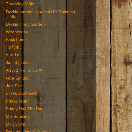
Thursday Night
Dyckia marnier-lapostollei X Shinning
Star
Dyckia in my Garden
Wednesday
Back home
" หลังฝน "
หายป่วย
Just 3 plants
Ari X Zin or Zin X Ari
Nice Sunday
Just Fine
มาเล่นเกมส์กันครับ
Friday Night
Friday Day The Day
Mix Seedling
My Dyckia
Reverse Octo & Friends