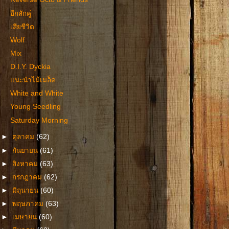
อีกสักคู่
เสียชีวิต
Wolf
Mix
D.I.Y. Dyckia
แนะนำไม้เมล็ด
White and White
Young Seedling
Saturday Morning
►
ตุลาคม
(62)
►
กันยายน
(61)
►
สิงหาคม
(63)
►
กรกฎาคม
(62)
►
มิถุนายน
(60)
►
พฤษภาคม
(63)
►
เมษายน
(60)