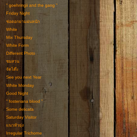
" goehringii and the gang "
Friday Night
ช่อดอกยามฝนหนัก
White
Mix Thursday
White Form
Different Photo
ชมสวน
จัดโต๊ะ
See you next Year
White Monday
Good Night
" fosteriana blood "
Some delicata
Saturday Visitor
แนวหัวยุ่ง
Irregular Trichome