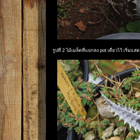
รูปที่ 2 ไม้เมล็ดที่แยกลง pot เดี่ยวไว้ เริ่ม