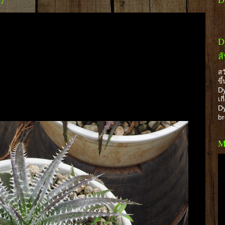
57
D
ส
สว
ขึ
Dy
เก
Dy
b
M