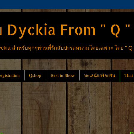
 Dyckia From " Q "
ia สำหรับทุกๆท่านที่รักสับปะรดหนามโดยเฉพาะ โดย " Q
gistration
Qshop
Best in Show
Thai
ทะเลน้อยร้อยรัน
D