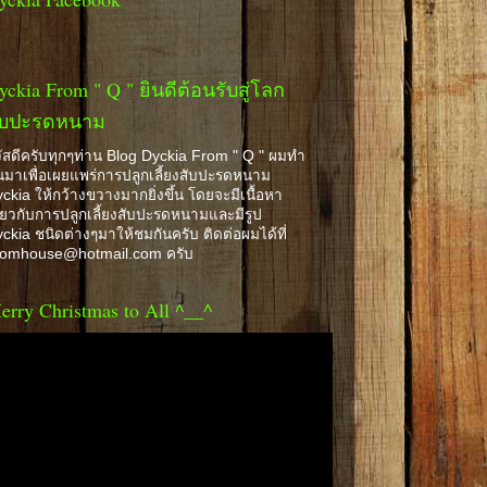
yckia From " Q " ยินดีต้อนรับสู่โลก
ับปะรดหนาม
ัสดีครับทุกๆท่าน Blog Dyckia From " Q " ผมทำ
้นมาเพื่อเผยแพร่การปลูกเลี้ยงสับปะรดหนาม
ckia ให้กว้างขวางมากยิ่งขึ้น โดยจะมีเนื้อหา
ี่ยวกับการปลูกเลี้ยงสับปะรดหนามและมีรูป
ckia ชนิดต่างๆมาให้ชมกันครับ ติดต่อผมได้ที่
romhouse@hotmail.com ครับ
erry Christmas to All ^__^