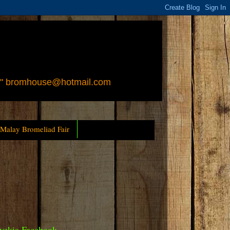
 " bromhouse@hotmail.com
 Malay Bromeliad Fair
yckia Facebook