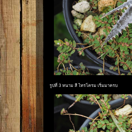
รูปที่ 3 หนาม สี ไทรโครม เริ่มมาครบ