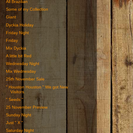
All Brazilian
Some of my Collection
Giant
Dyckia Holiday
Friday Night
Friday
Mix Dyckia
A little bit Red
Wednesday Night
Mix Wednesday
25th November Sale
" Houston Houston " We got New
Visitors.
" Seeds "
25 November Preview
Sunday Night
Just " X "
Saturday Night