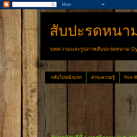
สับปะรดหนาม
บทความและรูปภาพสับปะรดหนาม Dyck
New Re
กลับไปหน้าแรก
สาระความรู้