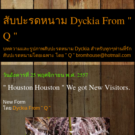
สับปะรดหนาม Dyckia From "
Q "
บทความและรูปภาพสับปะรดหนาม Dyckia สำหรับทุกๆท่านที่รัก
สับปะรดหนามโดยเฉพาะ โดย " Q " bromhouse@hotmail.com
วันอังคารที่ 25 พฤศจิกายน พ.ศ. 2557
" Houston Houston " We got New Visitors.
New Form
โดย
Dyckia From " Q "