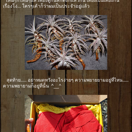
ไหนๆก็ไหนๆแล้วลองดูกันสักตั้งก็แล้วกัน เสี่ยงเป็นเสี่ยงกัน
เรื่องโง่... ใครๆเค้าก็ว่าผมเป็นประจำอยู่แล้ว
สุดท้าย.....​ อย่าหมดหวังอะไรง่ายๆ ความพยายยามอยู่ที่ไหน.....
ความพยายามก็อยู่ที่นั้น ^__^