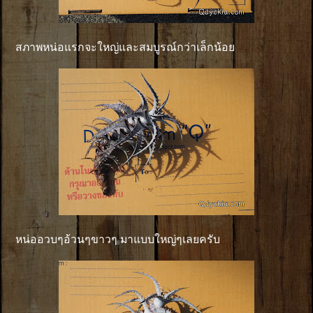
สภาพหน่อแรกจะใหญ่และสมบูรณ์กว่าเล็กน้อย
หน่ออวบๆอ้วนๆขาวๆ มาแบบใหญ่ๆเลยครับ