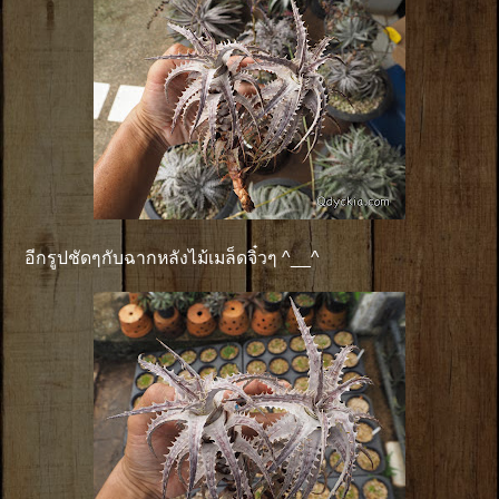
อีกรูปชัดๆกับฉากหลังไม้เมล็ดจิ๋วๆ ^__^