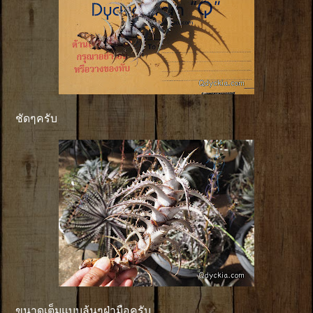
ชัดๆครับ
ขนาดเต็มแบบล้นๆฝ่ามือครับ