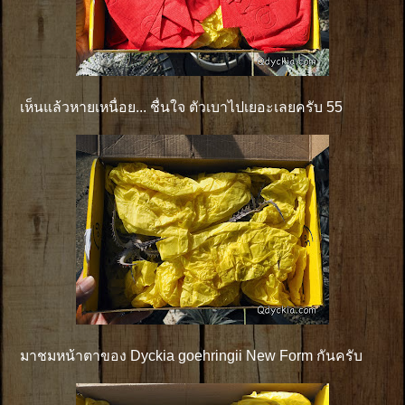
เห็นแล้วหายเหนื่อย... ชื่นใจ ตัวเบาไปเยอะเลยครับ 55
มาชมหน้าตาของ Dyckia goehringii New Form กันครับ