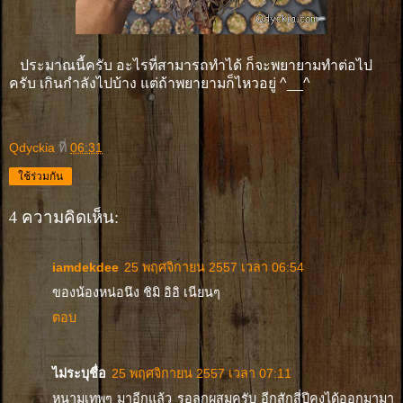
ประมาณนี้ครับ อะไรที่สามารถทำได้ ก็จะพยายามทำต่อไป
ครับ เกินกำลังไปบ้าง แต่ถ้าพยายามก็ไหวอยู่ ^__^
Qdyckia
ที่
06:31
ใช้ร่วมกัน
4 ความคิดเห็น:
iamdekdee
25 พฤศจิกายน 2557 เวลา 06:54
ของน้องหน่อนึง ชิมิ อิอิ เนียนๆ
ตอบ
ไม่ระบุชื่อ
25 พฤศจิกายน 2557 เวลา 07:11
หนามเทพๆ มาอีกแล้ว รอลูกผสมครับ อีกสักสี่ปีคงได้ออกมามา