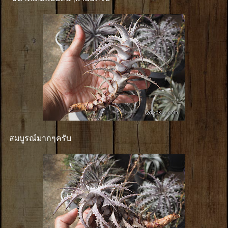
สมบูรณ์มากๆครับ