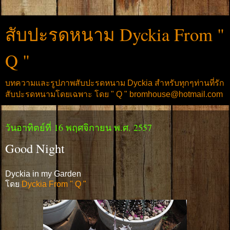
สับปะรดหนาม Dyckia From "
Q "
บทความและรูปภาพสับปะรดหนาม Dyckia สำหรับทุกๆท่านที่รัก
สับปะรดหนามโดยเฉพาะ โดย " Q " bromhouse@hotmail.com
วันอาทิตย์ที่ 16 พฤศจิกายน พ.ศ. 2557
Good Night
Dyckia in my Garden
โดย
Dyckia From " Q "