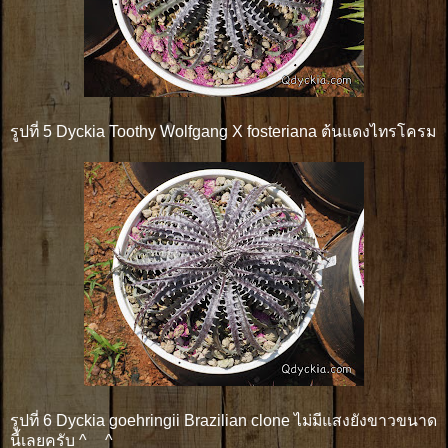
รูปที่ 5 Dyckia Toothy Wolfgang X fosteriana ต้นแดงไทรโครม
รูปที่ 6 Dyckia goehringii Brazilian clone ไม่มีแสงยังขาวขนาด
นี้เลยครับ ^__^