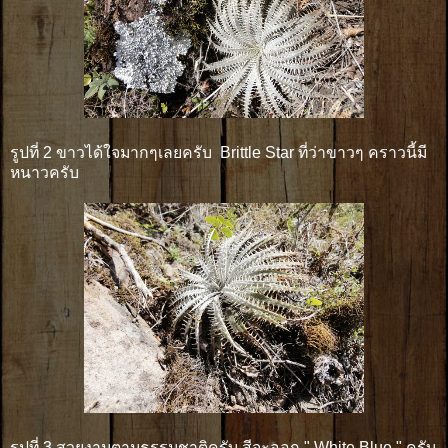
รูปที่ 2 ขาวได้ใจมากๆเลยครับ Brittle Star ที่ว่าขาวๆ คราวนี้มี
หนาวครับ
รูปที่ 3 สวยงามตามธรรมชาติครับ สีจะออก " White Blue " ครับ