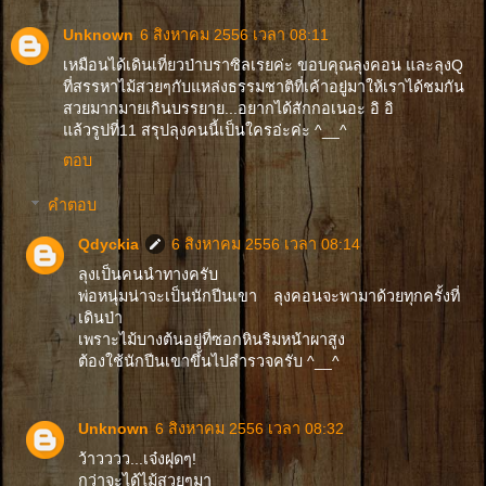
Unknown
6 สิงหาคม 2556 เวลา 08:11
เหมือนได้เดินเที่ยวป่าบราซิลเรยค่ะ ขอบคุณลุงคอน และลุงQ
ที่สรรหาไม้สวยๆกับแหล่งธรรมชาติที่เค้าอยู่มาให้เราได้ชมกัน
สวยมากมายเกินบรรยาย...อยากได้สักกอเนอะ อิ อิ
แล้วรูปที่11 สรุปลุงคนนี้เป็นใครอ่ะค่ะ ^__^
ตอบ
คำตอบ
Qdyckia
6 สิงหาคม 2556 เวลา 08:14
ลุงเป็นคนนำทางครับ
พ่อหนุ่มน่าจะเป็นนักปีนเขา ลุงคอนจะพามาด้วยทุกครั้งที่
เดินป่า
เพราะไม้บางต้นอยู่ที่ซอกหินริมหน้าผาสูง
ต้องใช้นักปีนเขาขึ้นไปสำรวจครับ ^__^
Unknown
6 สิงหาคม 2556 เวลา 08:32
ว้าวววว...เจ๋งฝุดๆ!
กว่าจะได้ไม้สวยๆมา