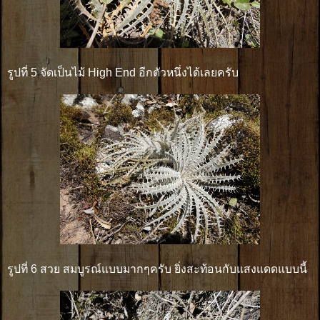
รูปที่ 5 จัดเป็นไม้ High End อีกตัวหนึ่งได้เลยครับ
รูปที่ 6 สวย สมบูรณ์แบบมากๆครับ ยิ่งสะท้อนกับแสงแดดแบบนี้