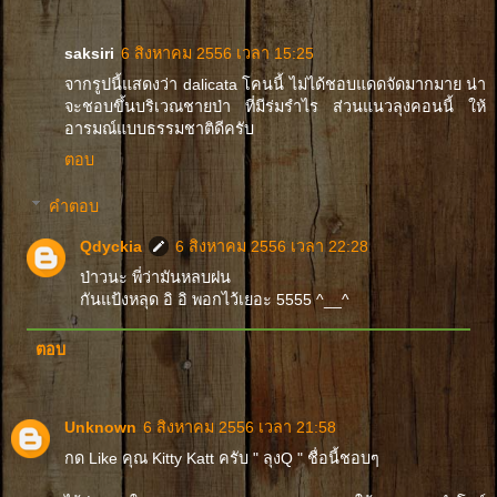
saksiri
6 สิงหาคม 2556 เวลา 15:25
จากรูปนี้แสดงว่า dalicata โคนนี้ ไม่ได้ชอบแดดจัดมากมาย น่า
จะชอบขึ้นบริเวณชายป่า ที่มีร่มรำไร ส่วนแนวลุงคอนนี้ ให้
อารมณ์แบบธรรมชาติดีครับ
ตอบ
คำตอบ
Qdyckia
6 สิงหาคม 2556 เวลา 22:28
ป่าวนะ พี่ว่ามันหลบฝน
กันแป้งหลุด อิ อิ พอกไว้เยอะ 5555 ^__^
ตอบ
Unknown
6 สิงหาคม 2556 เวลา 21:58
กด Like คุณ Kitty Katt ครับ " ลุงQ " ชื่อนี้ชอบๆ