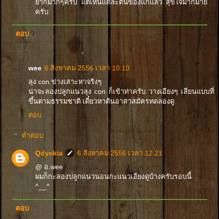
ยากมากๆครับ แต่เห็นแต่ละต้นของแกแล้ว สุขใจมากมาย
ครับ
ตอบ
wee
6 สิงหาคม 2556 เวลา 10:10
ลุง con ข่างเสาะหาจริงๆ
น่าจะลองปลูกแนวลุง con ก็เข้าท่าครับ วางเอียงๆ เลียนแบบที่
ขึ้นตามธรรมชาติ เดี๋ยวหาต้นอาสาสมัครทดลองดู
ตอบ
คำตอบ
Qdyckia
6 สิงหาคม 2556 เวลา 12:21
@ อ.wee
ผมก็กะลองปลูกแนวนอนกะแนวเอียงดูบ้างครับรอบนี้
^__^
ตอบ