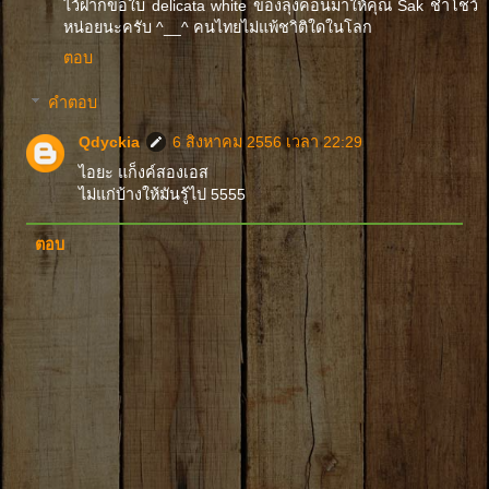
ไว้ฝากขอใบ delicata white ของลุงคอนมาให้คุณ Sak ชำโชว์
หน่อยนะครับ ^__^ คนไทยไม่แพ้ชาิติใดในโลก
ตอบ
คำตอบ
Qdyckia
6 สิงหาคม 2556 เวลา 22:29
ไอยะ แก็งค์สองเอส
ไม่แก่บ้างให้มันรู้ไป 5555
ตอบ