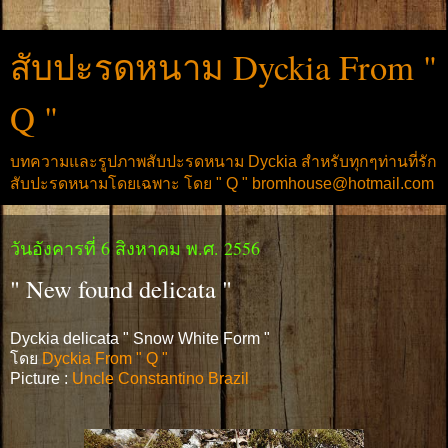
สับปะรดหนาม Dyckia From "
Q "
บทความและรูปภาพสับปะรดหนาม Dyckia สำหรับทุกๆท่านที่รัก
สับปะรดหนามโดยเฉพาะ โดย " Q " bromhouse@hotmail.com
วันอังคารที่ 6 สิงหาคม พ.ศ. 2556
" New found delicata "
Dyckia delicata " Snow White Form "
โดย
Dyckia From " Q "
Picture :
Uncle Constantino Brazil