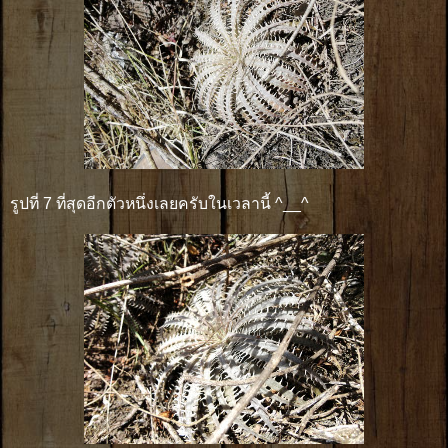
รูปที่ 7 ที่สุดอีกตัวหนึ่งเลยครับในเวลานี้ ^__^