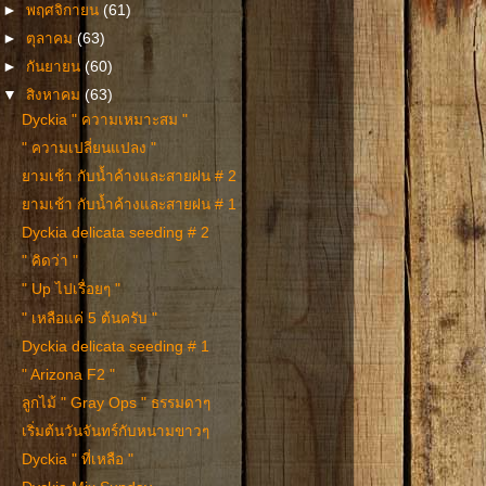
►
พฤศจิกายน
(61)
►
ตุลาคม
(63)
►
กันยายน
(60)
▼
สิงหาคม
(63)
Dyckia " ความเหมาะสม "
" ความเปลี่ยนแปลง "
ยามเช้า กับน้ำค้างและสายฝน # 2
ยามเช้า กับน้ำค้างและสายฝน # 1
Dyckia delicata seeding # 2
" คิดว่า "
" Up ไปเรื่อยๆ "
" เหลือแค่ 5 ต้นครับ "
Dyckia delicata seeding # 1
" Arizona F2 "
ลูกไม้ " Gray Ops " ธรรมดาๆ
เริ่มต้นวันจันทร์กับหนามขาวๆ
Dyckia " ที่เหลือ "