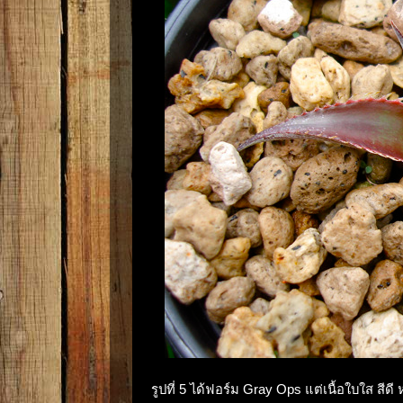
รูปที่ 5 ได้ฟอร์ม Gray Ops แต่เนื้อใบใส สี