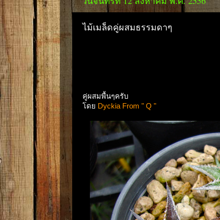
วันจันทร์ที่ 12 สิงหาคม พ.ศ. 2556
ไม้เมล็ดคู่ผสมธรรมดาๆ
คู่ผสมพื้นๆครับ
โดย
Dyckia From " Q "