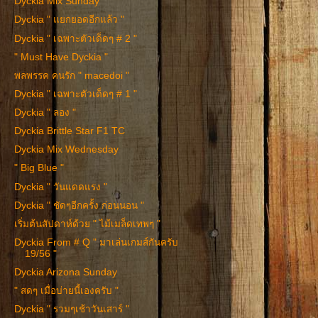
Dyckia Mix Sunday
Dyckia " แยกยอดอีกแล้ว "
Dyckia " เฉพาะตัวเด็ดๆ # 2 "
" Must Have Dyckia "
พลพรรค คนรัก " macedoi "
Dyckia " เฉพาะตัวเด็ดๆ # 1 "
Dyckia " ลอง "
Dyckia Brittle Star F1 TC
Dyckia Mix Wednesday
" Big Blue "
Dyckia " วันแดดแรง "
Dyckia " ชัดๆอีกครั้ง ก่อนนอน "
เริ่มต้นสัปดาห์ด้วย " ไม้เมล็ดเทพๆ "
Dyckia From # Q " มาเล่นเกมส์กันครับ
19/56 "
Dyckia Arizona Sunday
" สดๆ เมื่อบ่ายนี้เองครับ "
Dyckia " รวมๆเช้าวันเสาร์ "