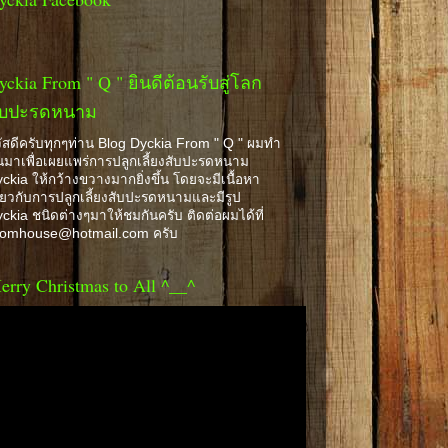
yckia From " Q " ยินดีต้อนรับสู่โลก
ับปะรดหนาม
ัสดีครับทุกๆท่าน Blog Dyckia From " Q " ผมทำ
้นมาเพื่อเผยแพร่การปลูกเลี้ยงสับปะรดหนาม
ckia ให้กว้างขวางมากยิ่งขึ้น โดยจะมีเนื้อหา
ี่ยวกับการปลูกเลี้ยงสับปะรดหนามและมีรูป
ckia ชนิดต่างๆมาให้ชมกันครับ ติดต่อผมได้ที่
romhouse@hotmail.com ครับ
erry Christmas to All ^__^