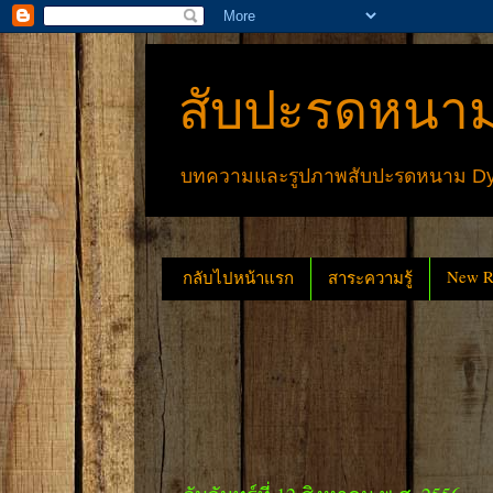
สับปะรดหนาม
บทความและรูปภาพสับปะรดหนาม Dyck
New Re
กลับไปหน้าแรก
สาระความรู้