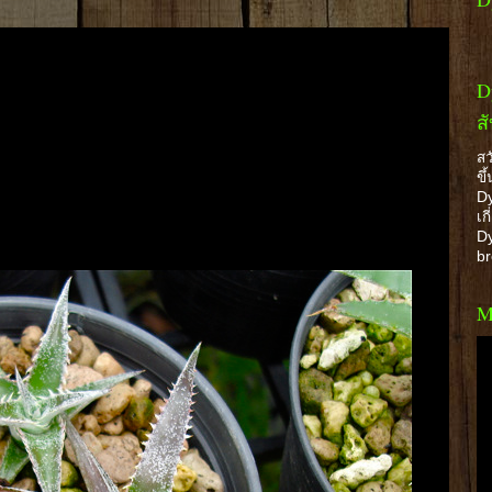
D
ส
สว
ขึ
Dy
เก
Dy
b
M