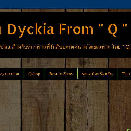
 Dyckia From " Q "
ia สำหรับทุกๆท่านที่รักสับปะรดหนามโดยเฉพาะ โดย " Q
gistration
Qshop
Best in Show
Thai
ทะเลน้อยร้อยรัน
D