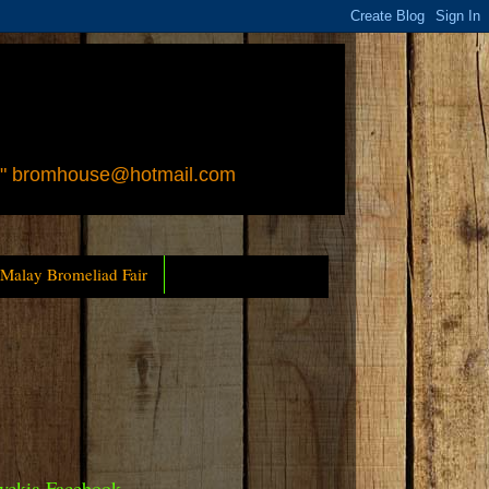
 " bromhouse@hotmail.com
 Malay Bromeliad Fair
yckia Facebook