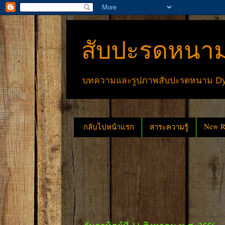
สับปะรดหนาม
บทความและรูปภาพสับปะรดหนาม Dyck
New Re
กลับไปหน้าแรก
สาระความรู้