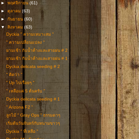
►
พฤศจิกายน
(61)
►
ตุลาคม
(63)
►
กันยายน
(60)
▼
สิงหาคม
(63)
Dyckia " ความเหมาะสม "
" ความเปลี่ยนแปลง "
ยามเช้า กับน้ำค้างและสายฝน # 2
ยามเช้า กับน้ำค้างและสายฝน # 1
Dyckia delicata seeding # 2
" คิดว่า "
" Up ไปเรื่อยๆ "
" เหลือแค่ 5 ต้นครับ "
Dyckia delicata seeding # 1
" Arizona F2 "
ลูกไม้ " Gray Ops " ธรรมดาๆ
เริ่มต้นวันจันทร์กับหนามขาวๆ
Dyckia " ที่เหลือ "