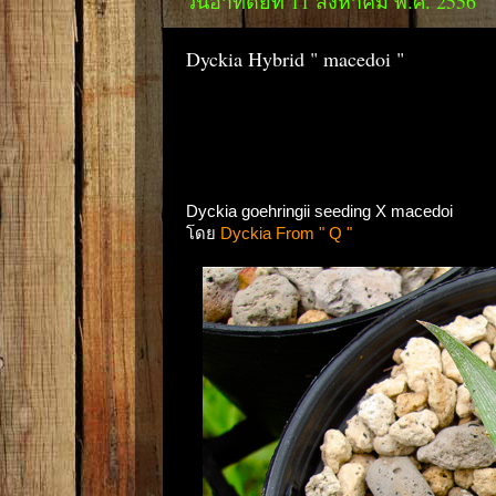
วันอาทิตย์ที่ 11 สิงหาคม พ.ศ. 2556
Dyckia Hybrid " macedoi "
Dyckia goehringii seeding X macedoi
โดย
Dyckia From " Q "