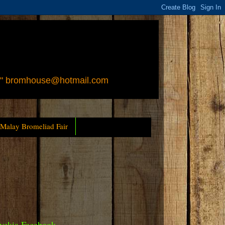
 " bromhouse@hotmail.com
 Malay Bromeliad Fair
yckia Facebook