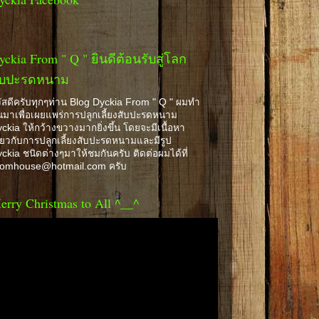
yckia From " Q " ยินดีต้อนรับสู่โลก
ับปะรดหนาม
ัสดีครับทุกๆท่าน Blog Dyckia From " Q " ผมทำ
้นมาเพื่อเผยแพร่การปลูกเลี้ยงสับปะรดหนาม
ckia ให้กว้างขวางมากยิ่งขึ้น โดยจะมีเนื้อหา
ี่ยวกับการปลูกเลี้ยงสับปะรดหนามและมีรูป
ckia ชนิดต่างๆมาให้ชมกันครับ ติดต่อผมได้ที่
romhouse@hotmail.com ครับ
erry Christmas to All ^__^