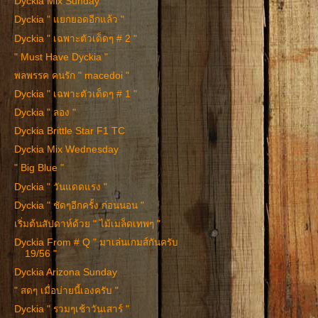
Dyckia Mix Sunday
Dyckia " แยกยอดอีกแล้ว "
Dyckia " เฉพาะตัวเด็ดๆ # 2 "
" Must Have Dyckia "
พลพรรค คนรัก " macedoi "
Dyckia " เฉพาะตัวเด็ดๆ # 1 "
Dyckia " ลอง "
Dyckia Brittle Star F1 TC
Dyckia Mix Wednesday
" Big Blue "
Dyckia " วันแดดแรง "
Dyckia " ชัดๆอีกครั้ง ก่อนนอน "
เริ่มต้นสัปดาห์ด้วย " ไม้เมล็ดเทพๆ "
Dyckia From # Q " มาเล่นเกมส์กันครับ
19/56 "
Dyckia Arizona Sunday
" สดๆ เมื่อบ่ายนี้เองครับ "
Dyckia " รวมๆเช้าวันเสาร์ "