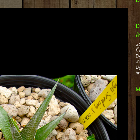
D
ส
สว
ขึ
Dy
เก
Dy
b
M