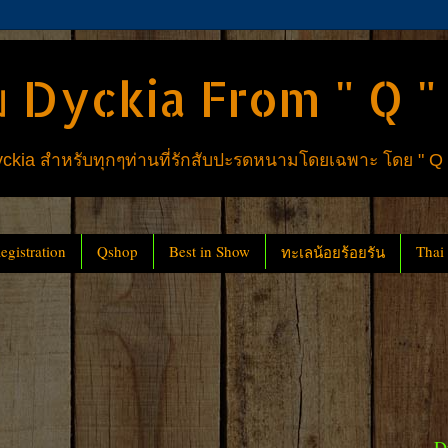
 Dyckia From " Q "
ia สำหรับทุกๆท่านที่รักสับปะรดหนามโดยเฉพาะ โดย " Q
gistration
Qshop
Best in Show
Thai
ทะเลน้อยร้อยรัน
D