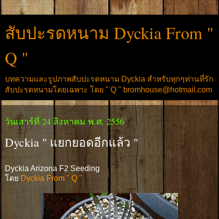
สับปะรดหนาม Dyckia From "
Q "
บทความและรูปภาพสับปะรดหนาม Dyckia สำหรับทุกๆท่านที่รัก
สับปะรดหนามโดยเฉพาะ โดย " Q " bromhouse@hotmail.com
วันเสาร์ที่ 24 สิงหาคม พ.ศ. 2556
Dyckia " แยกยอดอีกแล้ว "
Dyckia Arizona F2 Seeding
โดย
Dyckia From " Q "