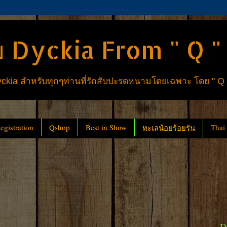
 Dyckia From " Q "
ia สำหรับทุกๆท่านที่รักสับปะรดหนามโดยเฉพาะ โดย " Q
gistration
Qshop
Best in Show
Thai
ทะเลน้อยร้อยรัน
D