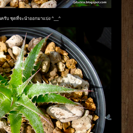
ั้นครับ ชุดที่จะนำออกมาแบ่ง ^__^