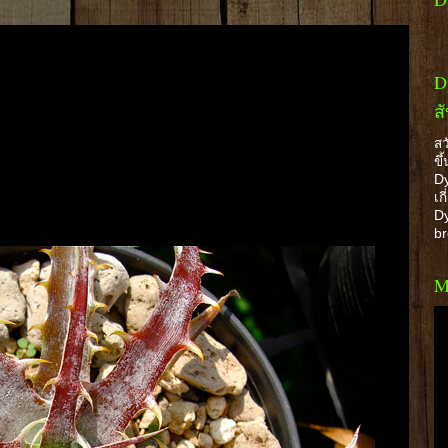
D
ส
สว
ขึ
Dy
เก
Dy
b
M