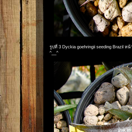
รูปที่ 3 Dyckia goehringii seeding Brazil ห
^__^