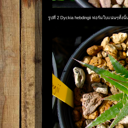
รูปที่ 2 Dyckia hebdingii ฟอร์มใบแน่นๆทั้งน