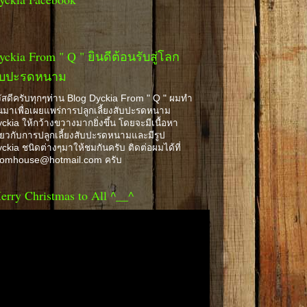
yckia From " Q " ยินดีต้อนรับสู่โลก
ับปะรดหนาม
ัสดีครับทุกๆท่าน Blog Dyckia From " Q " ผมทำ
้นมาเพื่อเผยแพร่การปลูกเลี้ยงสับปะรดหนาม
ckia ให้กว้างขวางมากยิ่งขึ้น โดยจะมีเนื้อหา
ี่ยวกับการปลูกเลี้ยงสับปะรดหนามและมีรูป
ckia ชนิดต่างๆมาให้ชมกันครับ ติดต่อผมได้ที่
romhouse@hotmail.com ครับ
erry Christmas to All ^__^