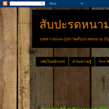
สับปะรดหนาม
บทความและรูปภาพสับปะรดหนาม Dyck
New Re
กลับไปหน้าแรก
สาระความรู้