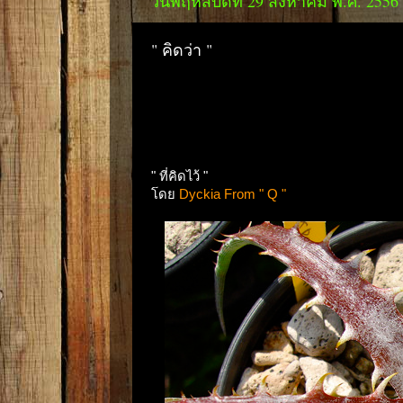
วันพฤหัสบดีที่ 29 สิงหาคม พ.ศ. 2556
" คิดว่า "
" ที่คิดไว้ "
โดย
Dyckia From " Q "