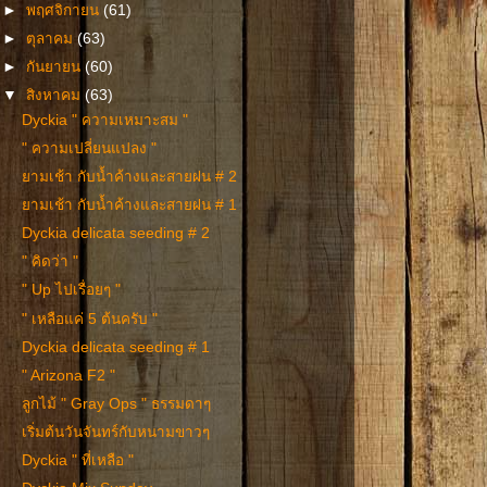
►
พฤศจิกายน
(61)
►
ตุลาคม
(63)
►
กันยายน
(60)
▼
สิงหาคม
(63)
Dyckia " ความเหมาะสม "
" ความเปลี่ยนแปลง "
ยามเช้า กับน้ำค้างและสายฝน # 2
ยามเช้า กับน้ำค้างและสายฝน # 1
Dyckia delicata seeding # 2
" คิดว่า "
" Up ไปเรื่อยๆ "
" เหลือแค่ 5 ต้นครับ "
Dyckia delicata seeding # 1
" Arizona F2 "
ลูกไม้ " Gray Ops " ธรรมดาๆ
เริ่มต้นวันจันทร์กับหนามขาวๆ
Dyckia " ที่เหลือ "