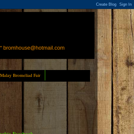
 " bromhouse@hotmail.com
 Malay Bromeliad Fair
yckia Facebook