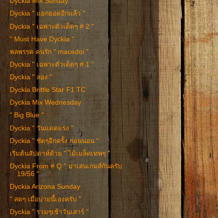
Dyckia Mix Sunday
Dyckia " แยกยอดอีกแล้ว "
Dyckia " เฉพาะตัวเด็ดๆ # 2 "
" Must Have Dyckia "
พลพรรค คนรัก " macedoi "
Dyckia " เฉพาะตัวเด็ดๆ # 1 "
Dyckia " ลอง "
Dyckia Brittle Star F1 TC
Dyckia Mix Wednesday
" Big Blue "
Dyckia " วันแดดแรง "
Dyckia " ชัดๆอีกครั้ง ก่อนนอน "
เริ่มต้นสัปดาห์ด้วย " ไม้เมล็ดเทพๆ "
Dyckia From # Q " มาเล่นเกมส์กันครับ
19/56 "
Dyckia Arizona Sunday
" สดๆ เมื่อบ่ายนี้เองครับ "
Dyckia " รวมๆเช้าวันเสาร์ "