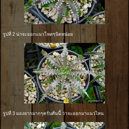
รูปที่ 2 น่าจะออกแนวโหดๆนิดหน่อย
รูปที่ 3 มองยากมากๆครับตันนี้ ว่าจะออกมาแนวไหน