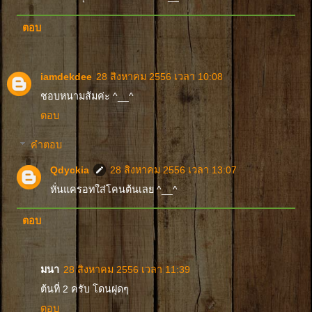
ตอบ
iamdekdee
28 สิงหาคม 2556 เวลา 10:08
ชอบหนามส้มค่ะ ^__^
ตอบ
คำตอบ
Qdyckia
28 สิงหาคม 2556 เวลา 13:07
หั่นแครอทใส่โคนต้นเลย ^__^
ตอบ
มนา
28 สิงหาคม 2556 เวลา 11:39
ต้นที่ 2 ครับ โดนฝุดๆ
ตอบ