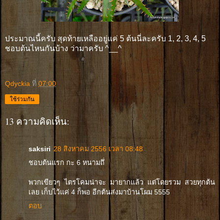
ประมาณนี้ครับ สุดท้ายเหลืออยู่แค่ 5 ต้นนี่ละครับ 1, 2, 3, 4, 5
ชอบต้นไหนกันบ้าง ว่ามาครับ ^__^
Qdyckia
ที่
07:00
ใช้ร่วมกัน
13 ความคิดเห็น:
saksiri
28 สิงหาคม 2556 เวลา 08:48
ชอบต้นแรก กะ 6 หนามถึ่
พวกเขียวๆ ไตรโคมน่าจะ มายากแล้ว แต่โดยรวม สวยทุกต้น
เลย เก็บไว้แค่ 4 ก็พอ อีกต้นส่งมาบ้านโผม 5555
ตอบ