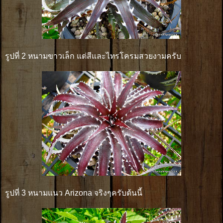
รูปที่ 2 หนามขาวเล็ก แต่สีและไทรโครมสวยงามครับ
รูปที่ 3 หนามแนว Arizona จริงๆครับต้นนี้