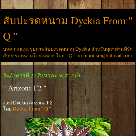
สับปะรดหนาม Dyckia From "
Q "
บทความและรูปภาพสับปะรดหนาม Dyckia สำหรับทุกๆท่านที่รัก
สับปะรดหนามโดยเฉพาะ โดย " Q " bromhouse@hotmail.com
วันอังคารที่ 27 สิงหาคม พ.ศ. 2556
" Arizona F2 "
Just Dyckia Arizona F2
โดย
Dyckia From " Q "