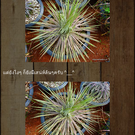
แต่ยังไงๆ ก็ยังมีเสน่ห์ล้นๆครับ ^__^