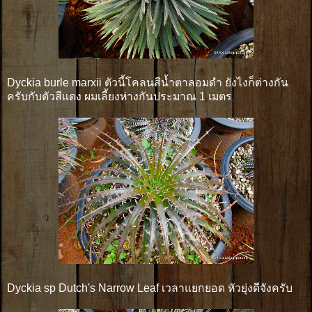
Dyckia burle marxii ตัวนี้โคลนสีน้ำตาลอมดำ ยังไงก็ต่างกัน
ครับกับตัวสีแดง ผมเลี้ยงห่างกันประมาณ 1 เมตร
Dyckia sp Dutch's Narrow Leaf เวลาแยกยอด หัวยุ่งดีจังครับ