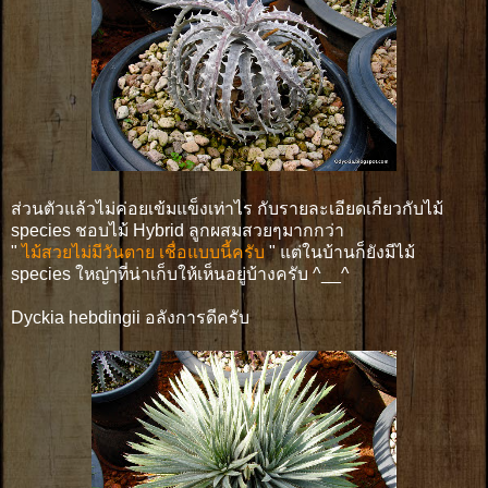
ส่วนตัวแล้วไม่ค่อยเข้มแข็งเท่าไร กับรายละเอียดเกี่ยวกับไม้
species ชอบไม้ Hybrid ลูกผสมสวยๆมากกว่า
"
ไม้สวยไม่มีวันตาย เชื่อแบบนี้ครับ
" แต่ในบ้านก็ยังมีไม้
species ใหญ่ๅที่น่าเก็บให้เห็นอยู่บ้างครับ ^__^
Dyckia hebdingii อลังการดีครับ