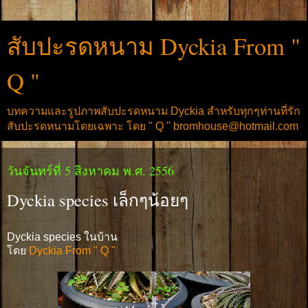
สับปะรดหนาม Dyckia From "
Q "
บทความและรูปภาพสับปะรดหนาม Dyckia สำหรับทุกๆท่านที่รัก
สับปะรดหนามโดยเฉพาะ โดย " Q " bromhouse@hotmail.com
วันจันทร์ที่ 5 สิงหาคม พ.ศ. 2556
Dyckia species เล็กๆน้อยๆ
Dyckia species ในบ้าน
โดย
Dyckia From " Q "