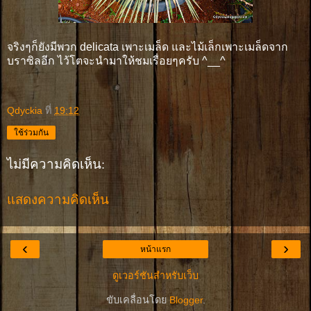
จริงๆก็ยังมีพวก delicata เพาะเมล็ด และไม้เล็กเพาะเมล็ดจาก
บราซิลอีก ไว้โตจะนำมาให้ชมเรื่อยๆครับ ^__^
Qdyckia
ที่
19:12
ใช้ร่วมกัน
ไม่มีความคิดเห็น:
แสดงความคิดเห็น
‹
›
หน้าแรก
ดูเวอร์ชันสำหรับเว็บ
ขับเคลื่อนโดย
Blogger
.