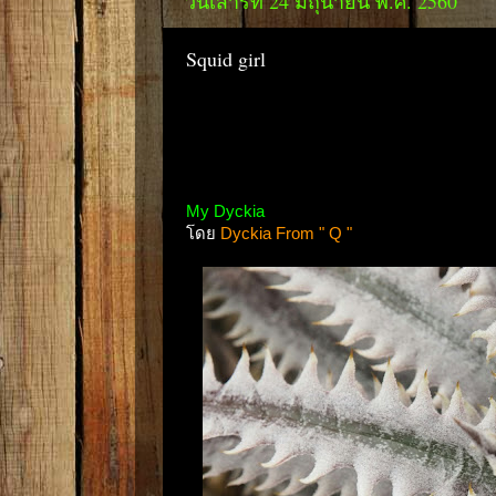
วันเสาร์ที่ 24 มิถุนายน พ.ศ. 2560
Squid girl
My Dyckia
โดย
Dyckia From " Q "