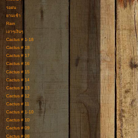
รอฝน
ยามเช้า
Rain
เงาๆเงินๆ
Cactus # 1-18
Cactus # 18
Cactus # 17
Cactus # 16
Cactus # 15
Cactus # 14
Cactus # 13
Cactus # 12
Cactus # 11
Cactus # 1-10
Cactus # 10
Cactus # 09
Cactus # 08