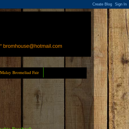
 " bromhouse@hotmail.com
 Malay Bromeliad Fair
yckia Facebook