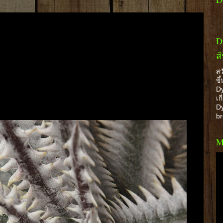
D
ส
สว
ขึ
Dy
เก
Dy
b
M