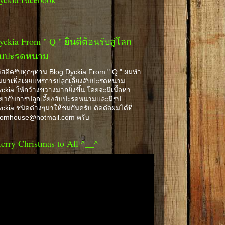
yckia From " Q " ยินดีต้อนรับสู่โลก
ับปะรดหนาม
ัสดีครับทุกๆท่าน Blog Dyckia From " Q " ผมทำ
้นมาเพื่อเผยแพร่การปลูกเลี้ยงสับปะรดหนาม
ckia ให้กว้างขวางมากยิ่งขึ้น โดยจะมีเนื้อหา
ี่ยวกับการปลูกเลี้ยงสับปะรดหนามและมีรูป
ckia ชนิดต่างๆมาให้ชมกันครับ ติดต่อผมได้ที่
romhouse@hotmail.com ครับ
erry Christmas to All ^__^