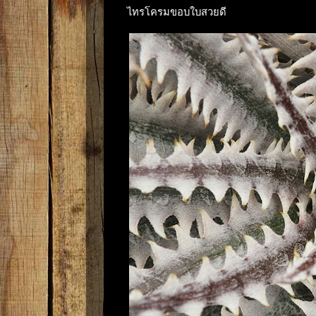
ไทรโครมขอบใบสวยดี