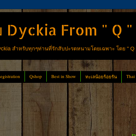
 Dyckia From " Q "
ia สำหรับทุกๆท่านที่รักสับปะรดหนามโดยเฉพาะ โดย " Q
gistration
Qshop
Best in Show
Thai
ทะเลน้อยร้อยรัน
D