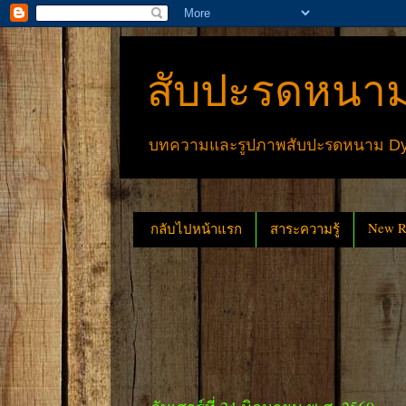
สับปะรดหนาม
บทความและรูปภาพสับปะรดหนาม Dyck
New Re
กลับไปหน้าแรก
สาระความรู้