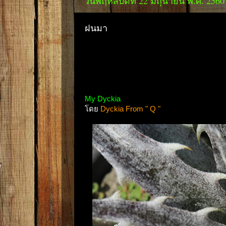
วันพฤหัสบดีที่ 22 มิถุนายน พ.ศ. 2560
ฝนมา
My Dyckia
โดย
Dyckia From " Q "