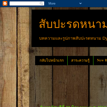
สับปะรดหนาม
บทความและรูปภาพสับปะรดหนาม Dyck
New Re
กลับไปหน้าแรก
สาระความรู้