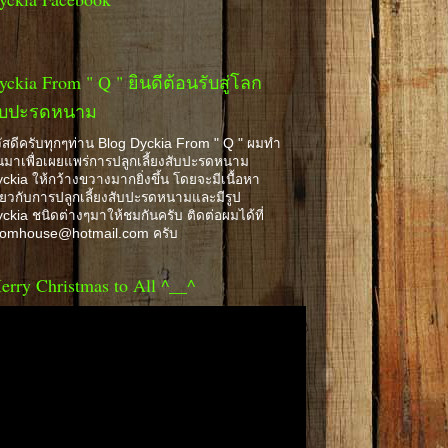
yckia From " Q " ยินดีต้อนรับสู่โลก
ับปะรดหนาม
ัสดีครับทุกๆท่าน Blog Dyckia From " Q " ผมทำ
้นมาเพื่อเผยแพร่การปลูกเลี้ยงสับปะรดหนาม
ckia ให้กว้างขวางมากยิ่งขึ้น โดยจะมีเนื้อหา
ี่ยวกับการปลูกเลี้ยงสับปะรดหนามและมีรูป
ckia ชนิดต่างๆมาให้ชมกันครับ ติดต่อผมได้ที่
romhouse@hotmail.com ครับ
erry Christmas to All ^__^