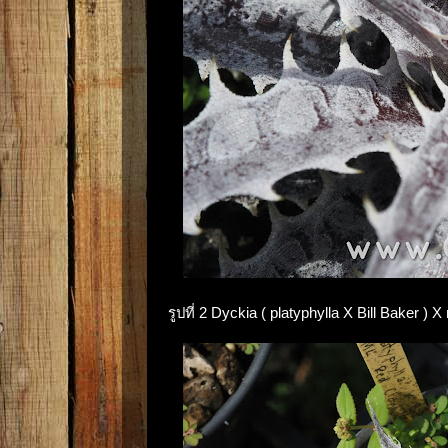
รูปที่ 2 Dyckia ( platyphylla X Bill Baker ) 