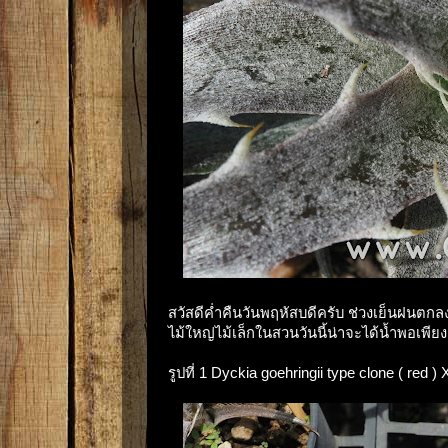
สวัสดีค่ำคืนวันพฤหัสบดีครับ ช่วงเย็นฝนตกลงม
ไม้ใหญ่ไม้เล็กในสวนวันนี้น่าจะได้น้ำพอเพี
รูปที่ 1 Dyckia goehringii type clone ( red 