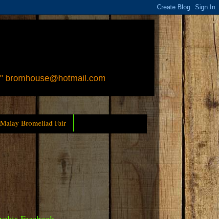
 " bromhouse@hotmail.com
 Malay Bromeliad Fair
yckia Facebook