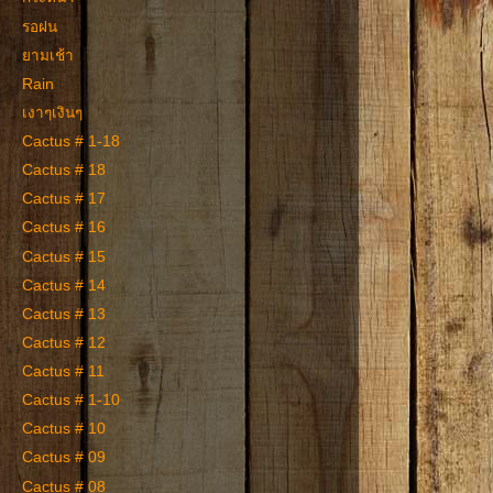
รอฝน
ยามเช้า
Rain
เงาๆเงินๆ
Cactus # 1-18
Cactus # 18
Cactus # 17
Cactus # 16
Cactus # 15
Cactus # 14
Cactus # 13
Cactus # 12
Cactus # 11
Cactus # 1-10
Cactus # 10
Cactus # 09
Cactus # 08