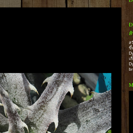
D
ส
สว
ขึ
Dy
เก
Dy
b
M