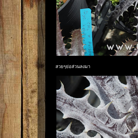
สวยๆย่อส่วนลงมา