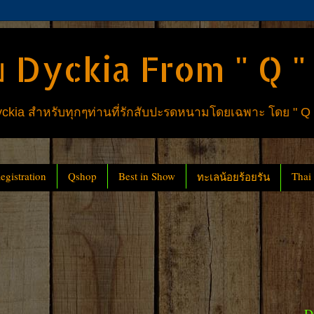
 Dyckia From " Q "
ia สำหรับทุกๆท่านที่รักสับปะรดหนามโดยเฉพาะ โดย " Q
gistration
Qshop
Best in Show
Thai
ทะเลน้อยร้อยรัน
D