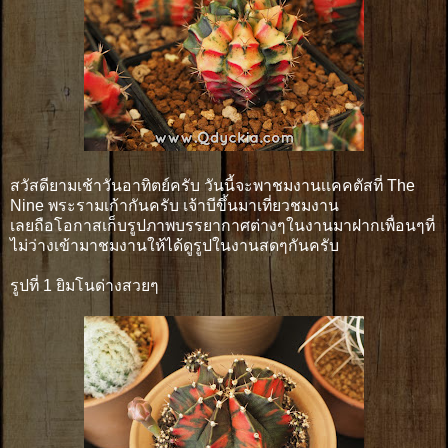
สวัสดียามเช้าวันอาทิตย์ครับ วันนี้จะพาชมงานเเคคตัสที่ The
Nine พระรามเก้ากันครับ เจ้าบีขึ้นมาเที่ยวชมงาน
เลยถือโอกาสเก็บรูปภาพบรรยากาศต่างๆในงานมาฝากเพื่อนๆที่
ไม่ว่างเข้ามาชมงานให้ได้ดูรูปในงานสดๆกันครับ
รูปที่ 1 ยิมโนด่างสวยๆ