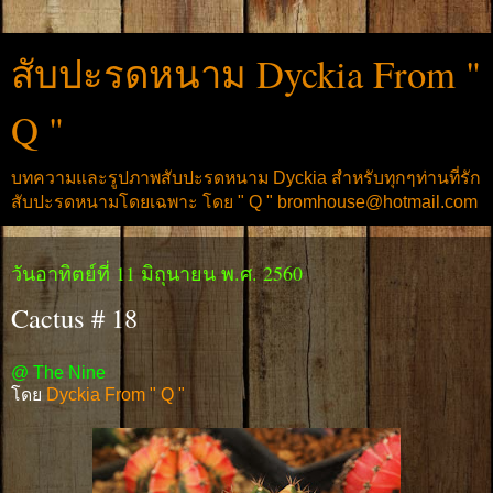
สับปะรดหนาม Dyckia From "
Q "
บทความและรูปภาพสับปะรดหนาม Dyckia สำหรับทุกๆท่านที่รัก
สับปะรดหนามโดยเฉพาะ โดย " Q " bromhouse@hotmail.com
วันอาทิตย์ที่ 11 มิถุนายน พ.ศ. 2560
Cactus # 18
@ The Nine
โดย
Dyckia From " Q "