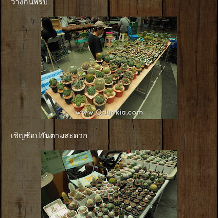
วางกันพรึบ
เชิญช้อปกันตามสะดวก