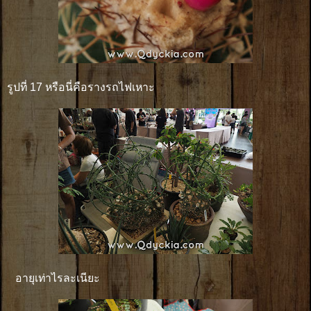
รูปที่ 17 หรือนี่คือรางรถไฟเหาะ
อายุเท่าไรละเนียะ