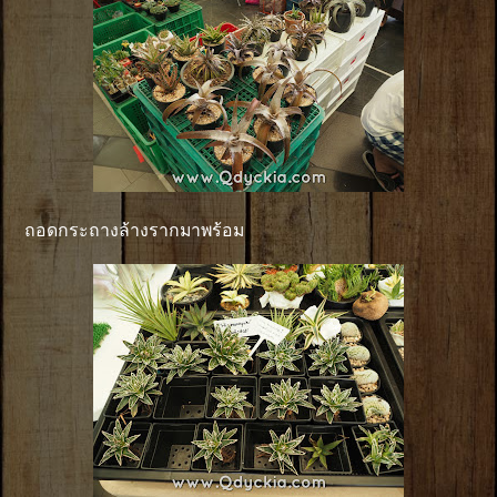
ถอดกระถางล้างรากมาพร้อม