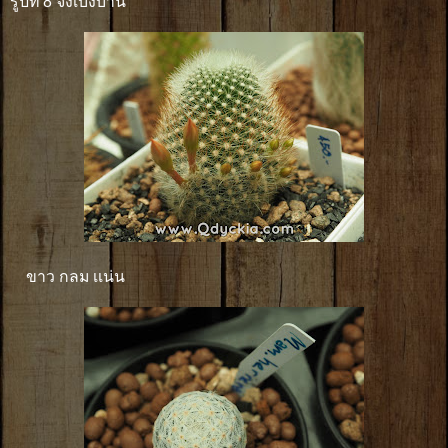
รูปที่ 8 จงเบ่งบาน
ขาว กลม เเน่น