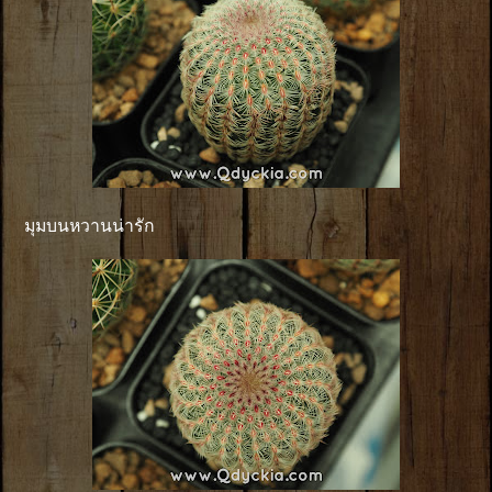
มุมบนหวานน่ารัก