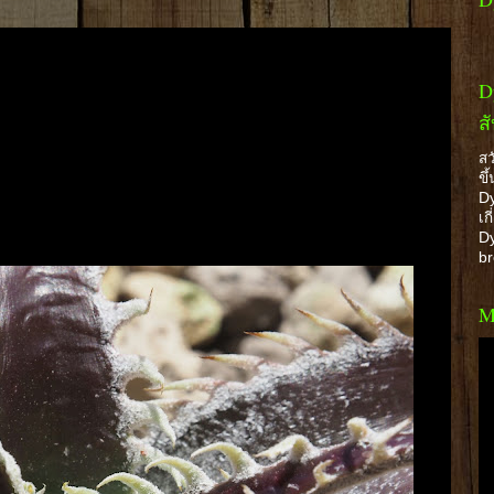
D
ส
สว
ขึ
Dy
เก
Dy
b
M