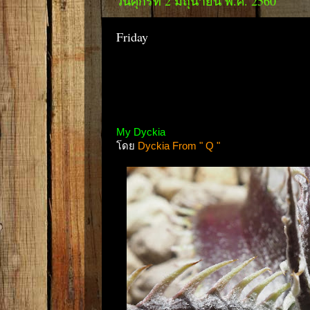
วันศุกร์ที่ 2 มิถุนายน พ.ศ. 2560
Friday
My Dyckia
โดย
Dyckia From " Q "