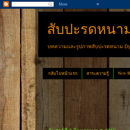
สับปะรดหนาม
บทความและรูปภาพสับปะรดหนาม Dyck
New Re
กลับไปหน้าแรก
สาระความรู้