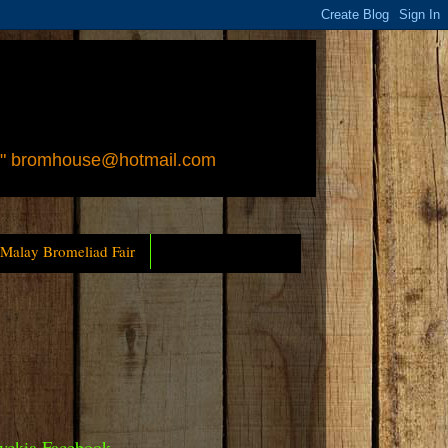
 " bromhouse@hotmail.com
 Malay Bromeliad Fair
yckia Facebook