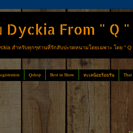
 Dyckia From " Q "
ia สำหรับทุกๆท่านที่รักสับปะรดหนามโดยเฉพาะ โดย " Q
gistration
Qshop
Best in Show
Thai
ทะเลน้อยร้อยรัน
D