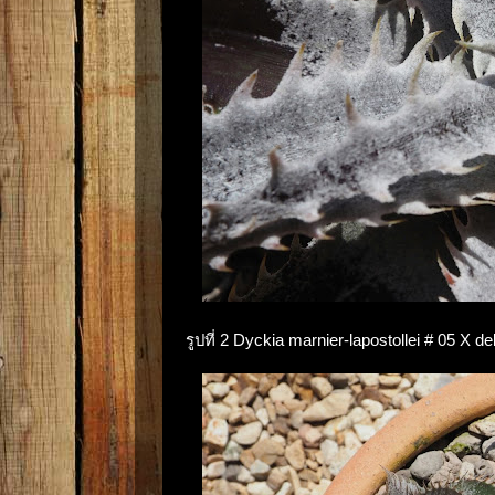
รูปที่ 2 Dyckia marnier-lapostollei # 05 X d