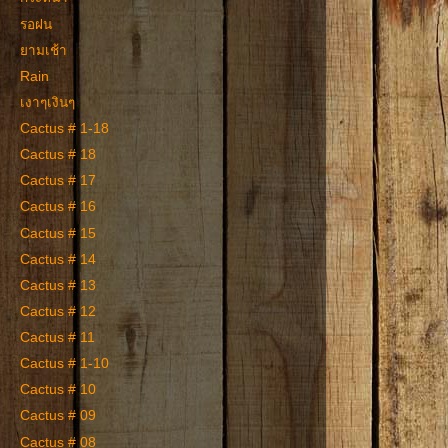
รอฝน
ยามเช้า
Rain
เงาๆเงินๆ
Cactus # 1-18
Cactus # 18
Cactus # 17
Cactus # 16
Cactus # 15
Cactus # 14
Cactus # 13
Cactus # 12
Cactus # 11
Cactus # 1-10
Cactus # 10
Cactus # 09
Cactus # 08