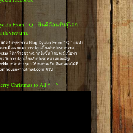
yckia From " Q " ยินดีต้อนรับสู่โลก
ับปะรดหนาม
ัสดีครับทุกๆท่าน Blog Dyckia From " Q " ผมทำ
้นมาเพื่อเผยแพร่การปลูกเลี้ยงสับปะรดหนาม
ckia ให้กว้างขวางมากยิ่งขึ้น โดยจะมีเนื้อหา
ี่ยวกับการปลูกเลี้ยงสับปะรดหนามและมีรูป
ckia ชนิดต่างๆมาให้ชมกันครับ ติดต่อผมได้ที่
romhouse@hotmail.com ครับ
erry Christmas to All ^__^