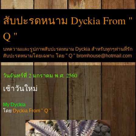
สับปะรดหนาม Dyckia From "
Q "
บทความและรูปภาพสับปะรดหนาม Dyckia สำหรับทุกๆท่านที่รัก
สับปะรดหนามโดยเฉพาะ โดย " Q " bromhouse@hotmail.com
วันจันทร์ที่ 2 มกราคม พ.ศ. 2560
เช้าวันใหม่
My Dyckia
โดย
Dyckia From " Q "