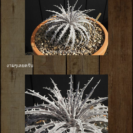
งามๆเลยครับ