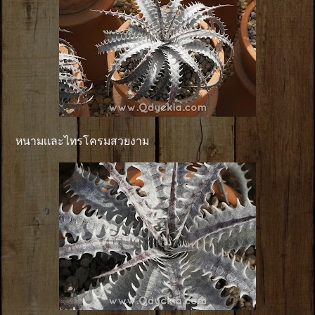
หนามเเละไทรโครมสวยงาม