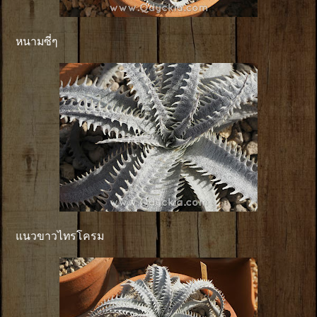
หนามซี่ๆ
แนวขาวไทรโครม