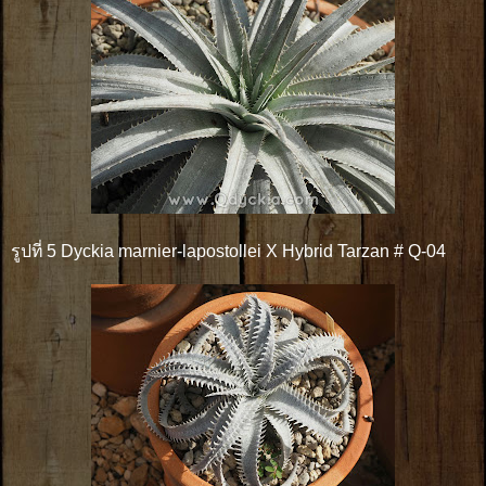
รูปที่ 5 Dyckia marnier-lapostollei X Hybrid Tarzan # Q-04