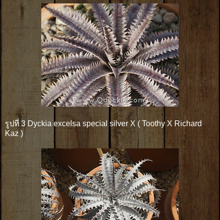
รูปที่ 3 Dyckia excelsa special silver X ( Toothy X Richard
Kaz )