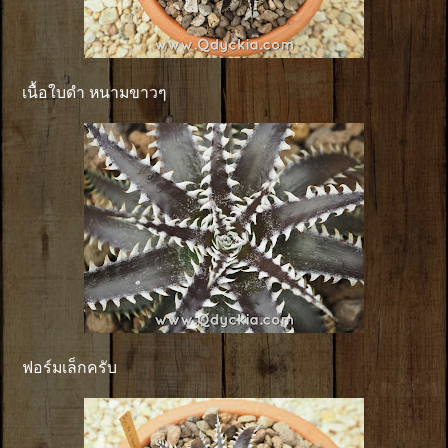
เนื้อใบดำ หนามขาวๆ
ฟอร์มเล็กครับ