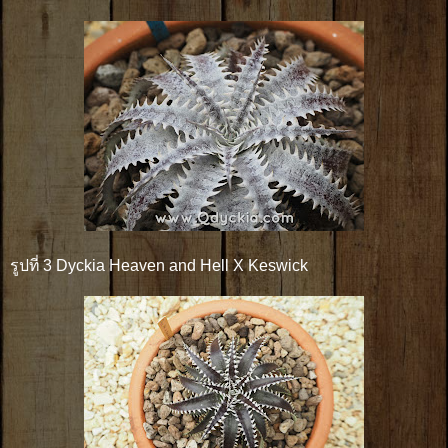
รูปที่ 3 Dyckia Heaven and Hell X Keswick