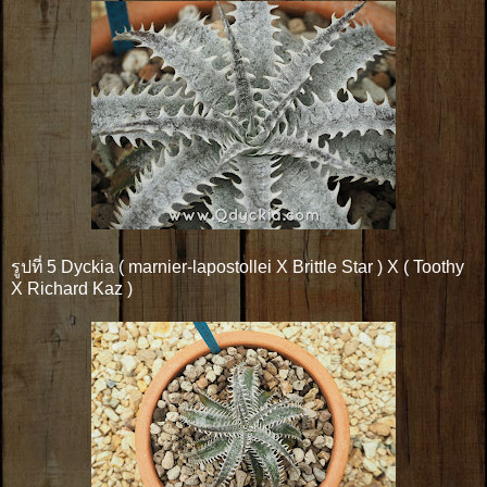
รูปที่ 5 Dyckia ( marnier-lapostollei X Brittle Star ) X ( Toothy
X Richard Kaz )