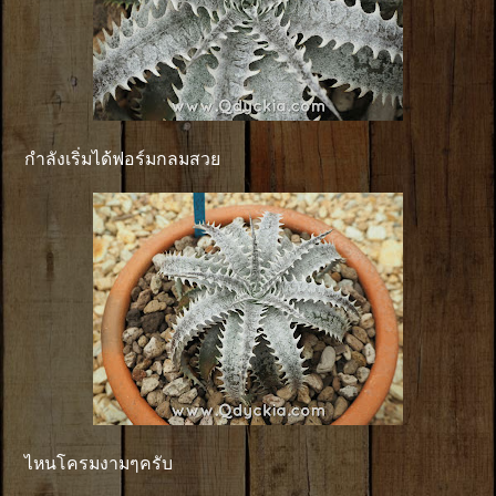
กำลังเริ่มได้ฟอร์มกลมสวย
ไหนโครมงามๆครับ