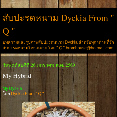
สับปะรดหนาม Dyckia From "
Q "
บทความและรูปภาพสับปะรดหนาม Dyckia สำหรับทุกๆท่านที่รัก
สับปะรดหนามโดยเฉพาะ โดย " Q " bromhouse@hotmail.com
วันพฤหัสบดีที่ 26 มกราคม พ.ศ. 2560
My Hybrid
My Dyckia
โดย
Dyckia From " Q "