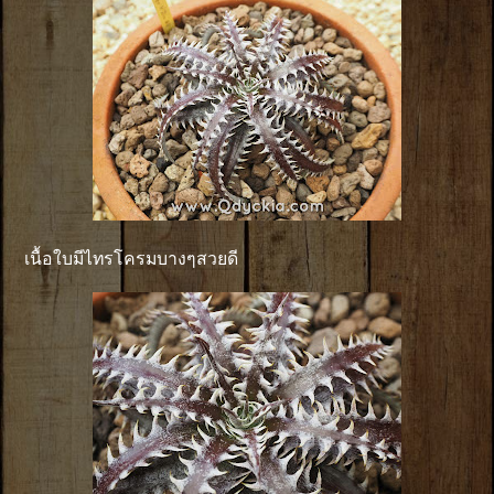
เนื้อใบมีไทรโครมบางๆสวยดี