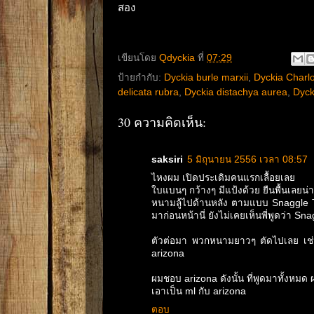
สอง
เขียนโดย
Qdyckia
ที่
07:29
ป้ายกำกับ:
Dyckia burle marxii
,
Dyckia Charlo
delicata rubra
,
Dyckia distachya aurea
,
Dyck
30 ความคิดเห็น:
saksiri
5 มิถุนายน 2556 เวลา 08:57
ไหงผม เปิดประเดิมคนแรกเลื้อยเลย
ใบแบนๆ กว้างๆ มีแป้งด้วย ยืนพื้นเลยน่
หนามลู้ไปด้านหลัง ตามแบบ Snaggle Toot
มาก่อนหน้านี่ ยังไม่เคยเห็นพี่พูดว่า Sn
ตัวต่อมา พวกหนามยาวๆ ตัดไปเลย เช่น b
arizona
ผมชอบ arizona ดังนั้น ที่พูดมาทั้งหมด 
เอาเป็น ml กับ arizona
ตอบ