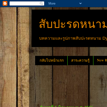
สับปะรดหนาม
บทความและรูปภาพสับปะรดหนาม Dyck
New Re
กลับไปหน้าแรก
สาระความรู้