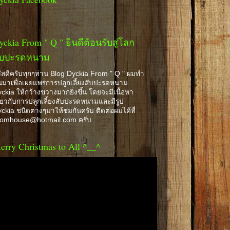
yckia From " Q " ยินดีต้อนรับสู่โลก
ับปะรดหนาม
ัสดีครับทุกๆท่าน Blog Dyckia From " Q " ผมทำ
้นมาเพื่อเผยแพร่การปลูกเลี้ยงสับปะรดหนาม
ckia ให้กว้างขวางมากยิ่งขึ้น โดยจะมีเนื้อหา
ี่ยวกับการปลูกเลี้ยงสับปะรดหนามและมีรูป
ckia ชนิดต่างๆมาให้ชมกันครับ ติดต่อผมได้ที่
romhouse@hotmail.com ครับ
erry Christmas to All ^__^