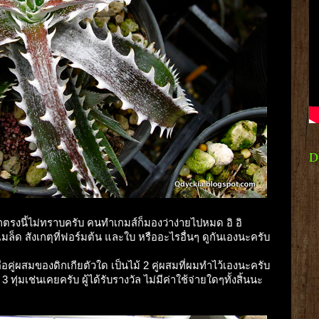
D
กตรงนี้ไม่ทราบครับ คนทำเกมส์ก็มองว่าง่ายไปหมด อิ อิ
เมล็ด สังเกตุที่ฟอร์มต้น และใบ หรืออะไรอื่นๆ ดูกันเองนะครับ
อคู่ผสมของดิกเกียตัวใด เป็นไม้ 2 คู่ผสมที่ผมทำไว้เองนะครับ
มเช่นเคยครับ ผู้ได้รับรางวัล ไม่มีค่าใช้จ่ายใดๆทั้งสิ้นนะ