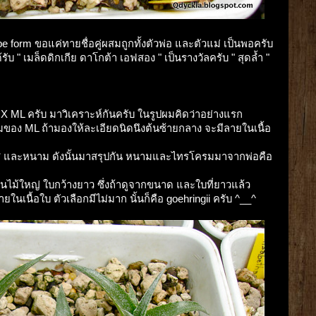
pe form ขอแค่ทายชื่อคู่ผสมถูกทั้งตัวพ่อ และตัวแม่ เป็นพอครับ
ับ " เมล็ดดิกเกีย ดาโกต้า เอฟสอง " เป็นรางวัลครับ " สุดล้ำ "
 X ML ครับ มาวิเคราะห์กันครับ ในรูปผมคิดว่าอย่างแรก
มของ ML ถ้ามองให้ละเอียดนิดนึงต้นซ้ายกลาง จะมีลายในเนื้อ
ให้สี และหนาม ดังนั้นมาสรุปกัน หนามและไทรโครมมาจากพ่อคือ
็นไม้ใหญ่ ใบกว้างยาว ซึ่งถ้าดูจากขนาด และใบที่ยาวแล้ว
ยในเนื้อใบ ตัวเลือกมีไม่มาก นั้นก็คือ goehringii ครับ ^__^