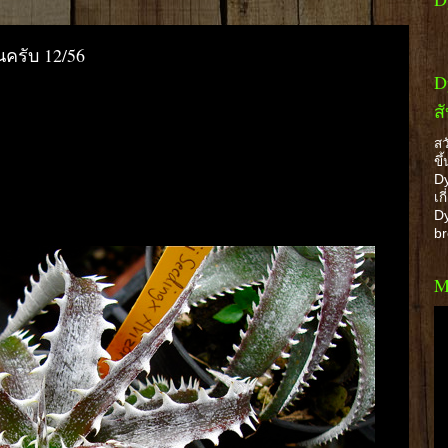
นครับ 12/56
D
ส
สว
ขึ
Dy
เก
Dy
b
M