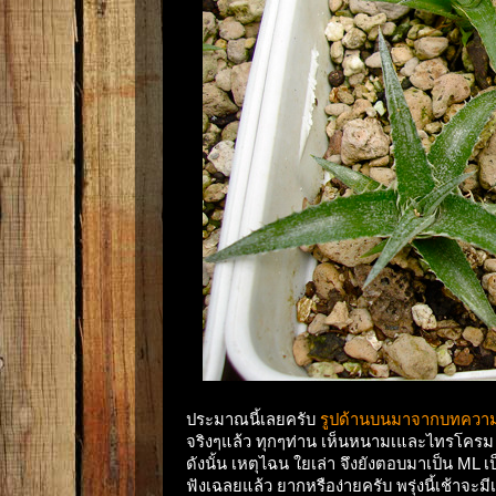
ประมาณนี้เลยครับ
รูปด้านบนมาจากบทความ 
จริงๆแล้ว ทุกๆท่าน เห็นหนามเและไทรโครม น
ดังนั้น เหตุไฉน ใยเล่า จึงยังตอบมาเป็น ML 
ฟังเฉลยแล้ว ยากหรือง่ายครับ พรุ่งนี้เช้าจะม