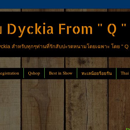
 Dyckia From " Q "
ia สำหรับทุกๆท่านที่รักสับปะรดหนามโดยเฉพาะ โดย " Q
gistration
Qshop
Best in Show
Thai
ทะเลน้อยร้อยรัน
D