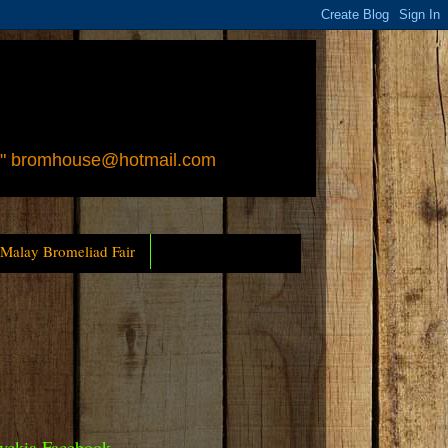
 " bromhouse@hotmail.com
 Malay Bromeliad Fair
yckia Facebook