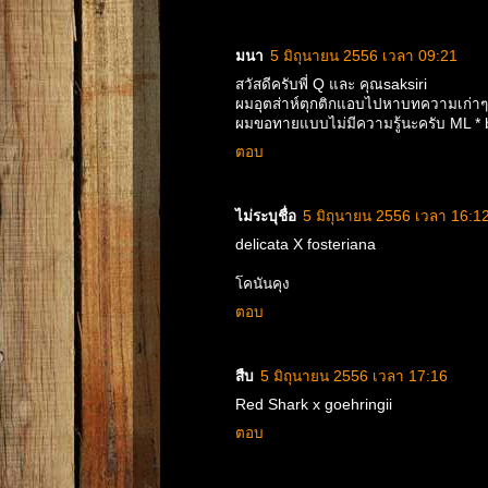
มนา
5 มิถุนายน 2556 เวลา 09:21
สวัสดีครับพี่ Q และ คุณsaksiri
ผมอุตส่าห์ตุกติกแอบไปหาบทความเก่าๆดูเผ
ผมขอทายแบบไม่มีความรู้นะครับ ML * bri
ตอบ
ไม่ระบุชื่อ
5 มิถุนายน 2556 เวลา 16:1
delicata X fosteriana
โคนันคุง
ตอบ
สืบ
5 มิถุนายน 2556 เวลา 17:16
Red Shark x goehringii
ตอบ