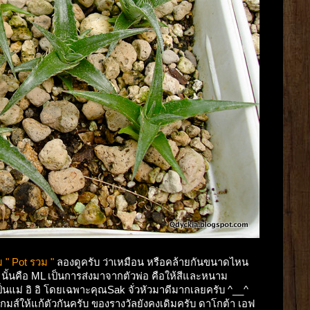
" Pot รวม "
ลองดูครับ ว่าเหมือน หรือคล้ายกันขนาดไหน
ั้นคือ ML เป็นการส่งมาจากตัวพ่อ คือให้สีและหนาม
เป็นแม่ อิ อิ โดยเฉพาะคุณSak จั่วหัวมาดีมากเลยครับ ^__^
ีเกมส์ให้แก้ตัวกันครับ ของรางวัลยังคงเดิมครับ ดาโกต้า เอฟ