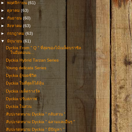
►
พฤศจิกายน
(61)
►
ตุลาคม
(63)
►
กันยายน
(60)
►
สิงหาคม
(63)
►
กรกฎาคม
(63)
▼
มิถุนายน
(61)
Dyckia From " Q " ที่สุดของไม้เมล็ดบราซิล
ในมือตอนน...
Dyckia Hybrid Tarzan Series
Young delicata Series
Dyckia ผู้รอดชีวิต
Dyckia ในที่สุดก็ได้ลุ้น
Dyckia เมล็ดรางวัล
Dyckia ปรับสภาพ
Dyckia ในสวน
สับปะรดหนาม Dyckia " กลับสวน "
สับปะรดหนาม Dyckia " ฉลามและอื่นๆ "
สับปะรดหนาม Dyckia " มีปัญหา "