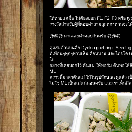
ให้ทายแค่ชื่อ ไม่ต้องบอก F1, F2, F3 หรือ ty
รางวัลสำหรับผู้ที่ตอบคำถามถูกทุกๆท่านจะได้ร
@@@ มาเฉลยคำตอบกันครับ @@@
คู่ผสมด้านบนคือ Dyckia goehringii Seeding
ที่เพื่อนๆทุกๆท่านเห็น คือหนาม และไทรโคร
ใบ
อย่างที่เคยบอกไว้ ต้นแม่ ให้ฟอร์ม ต้นพ่อ
ML
คราวนี้มาหาต้นแม่ ไม้ในรูปลักษณะดูแล้ว เป
ไม่ใช่ ML เป็นแม่เเน่นอนครับ และเราเห็นมีลา