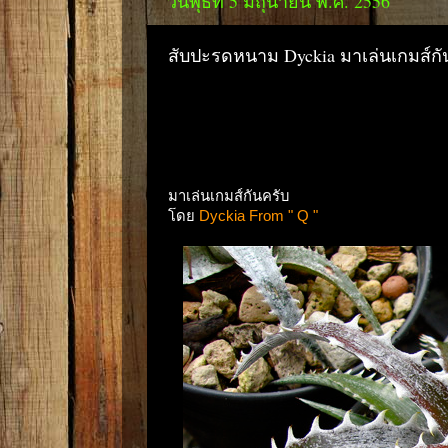
วันพุธที่ 5 มิถุนายน พ.ศ. 2556
สับปะรดหนาม Dyckia มาเล่นเกมส์กั
มาเล่นเกมส์กันครับ
โดย
Dyckia From " Q "