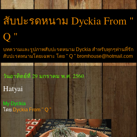
สับปะรดหนาม Dyckia From "
Q "
บทความและรูปภาพสับปะรดหนาม Dyckia สำหรับทุกๆท่านที่รัก
สับปะรดหนามโดยเฉพาะ โดย " Q " bromhouse@hotmail.com
วันอาทิตย์ที่ 29 มกราคม พ.ศ. 2560
Hatyai
My Dyckia
โดย
Dyckia From " Q "