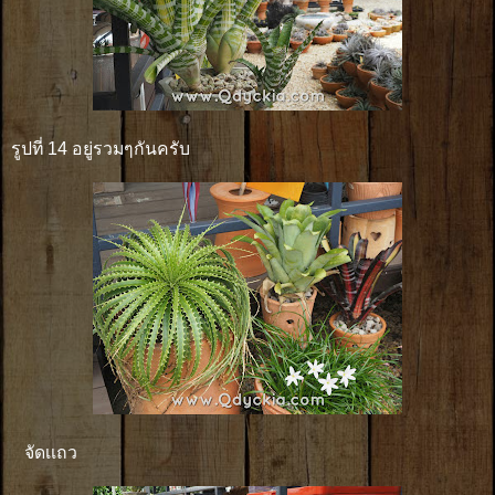
รูปที่ 14 อยู่รวมๆกันครับ
จัดเเถว