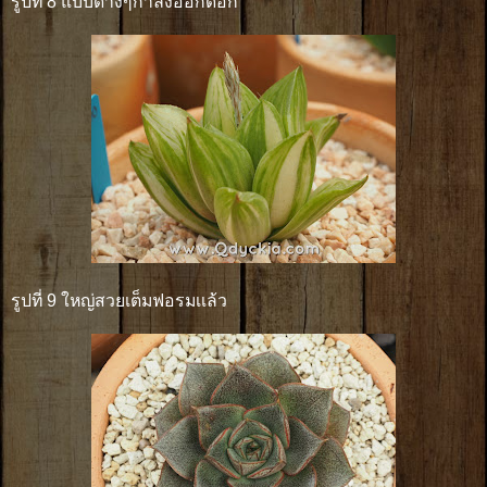
รูปที่ 8 แบบด่างๆกำลังออกดอก
รูปที่ 9 ใหญ่สวยเต็มฟอรมเเล้ว