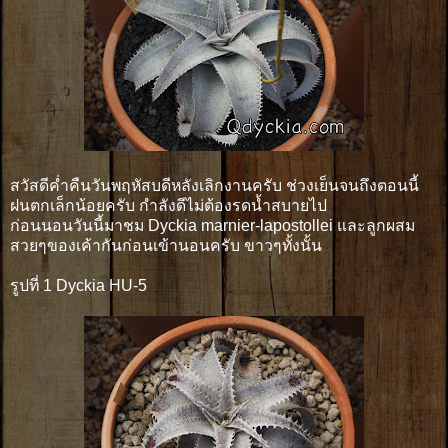
สวัสดีค่ำคืนวันพฤหัสบดีหลังเลิกงานครับ ช่วงเย็นจนถึงตอนนี้
ฝนตกเล็กน้อยครับ กำลังดีไม่ต้องรดน้ำสบายไป
ก่อนนอนวันนี้มาชม Dyckia marnier-lapostollei และลูกผสม
สวยๆของเค้ากันก่อนเข้านอนครับ ขาวๆทั้งนั้น
รูปที่ 1 Dyckia HU-5