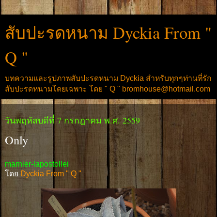
สับปะรดหนาม Dyckia From "
Q "
บทความและรูปภาพสับปะรดหนาม Dyckia สำหรับทุกๆท่านที่รัก
สับปะรดหนามโดยเฉพาะ โดย " Q " bromhouse@hotmail.com
วันพฤหัสบดีที่ 7 กรกฎาคม พ.ศ. 2559
Only
marnier-lapostollei
โดย
Dyckia From " Q "