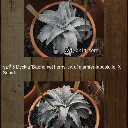
รูปที่ 5 Dyckia 'Baphomet horns' cv. of marnier-lapostollei X
Squid