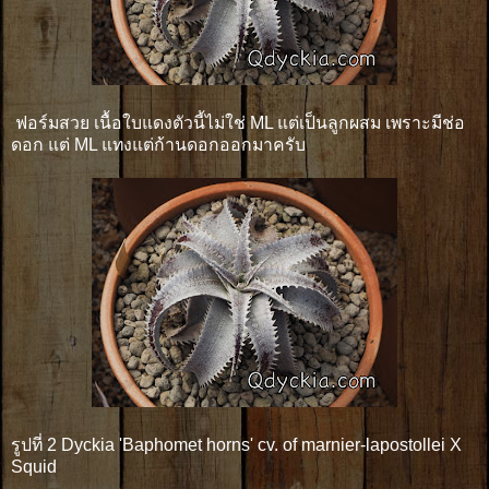
ฟอร์มสวย เนื้อใบแดงตัวนี้ไม่ใช่ ML แต่เป็นลูกผสม เพราะมีช่อ
ดอก แต่ ML แทงแต่ก้านดอกออกมาครับ
รูปที่ 2 Dyckia 'Baphomet horns' cv. of marnier-lapostollei X
Squid