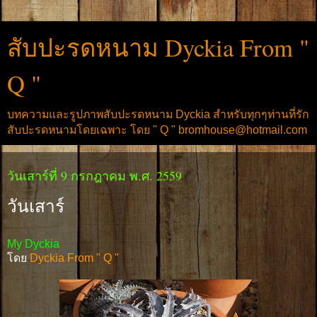
สับปะรดหนาม Dyckia From "
Q "
บทความและรูปภาพสับปะรดหนาม Dyckia สำหรับทุกๆท่านที่รัก
สับปะรดหนามโดยเฉพาะ โดย " Q " bromhouse@hotmail.com
วันเสาร์ที่ 9 กรกฎาคม พ.ศ. 2559
วันเสาร์
My Dyckia
โดย
Dyckia From " Q "