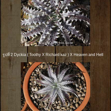
รูปที่ 2 Dyckia ( Toothy X Richard kaz ) X Heaven and Hell