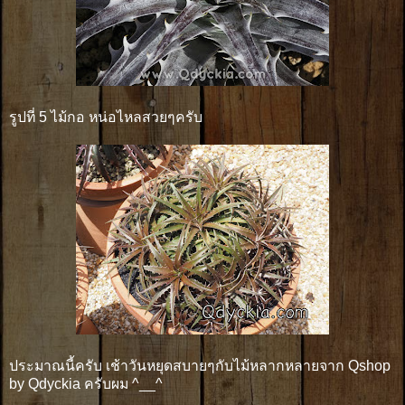
รูปที่ 5 ไม้กอ หน่อไหลสวยๆครับ
ประมาณนี้ครับ เช้าวันหยุดสบายๆกับไม้หลากหลายจาก Qshop
by Qdyckia ครับผม ^__^