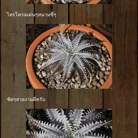
ไทรโครมเด่นๆหนามซี่ๆ
ชัดๆสวยงามดีครับ