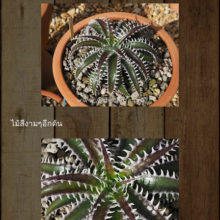
ไม้สีงามๆอีกต้น