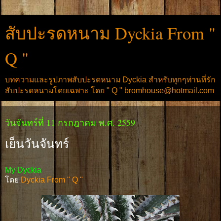
สับปะรดหนาม Dyckia From "
Q "
บทความและรูปภาพสับปะรดหนาม Dyckia สำหรับทุกๆท่านที่รัก
สับปะรดหนามโดยเฉพาะ โดย " Q " bromhouse@hotmail.com
วันจันทร์ที่ 11 กรกฎาคม พ.ศ. 2559
เย็นวันจันทร์
My Dyckia
โดย
Dyckia From " Q "