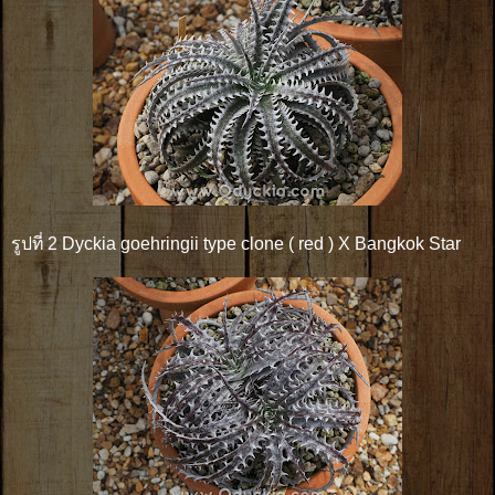
รูปที่ 2 Dyckia goehringii type clone ( red ) X Bangkok Star