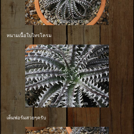
หนามเนื้อใบไทรโครม
เต็มฟอร์มสวยๆครับ