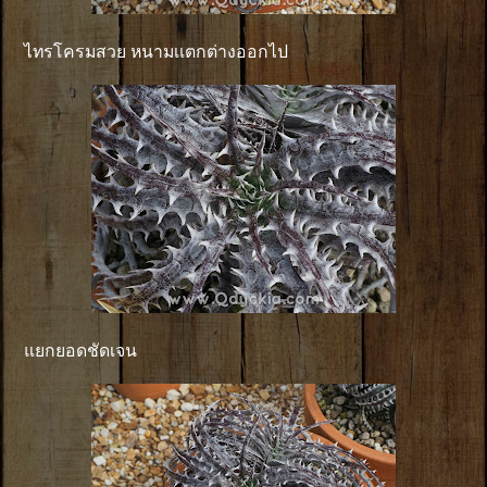
ไทรโครมสวย หนามเเตกต่างออกไป
แยกยอดชัดเจน