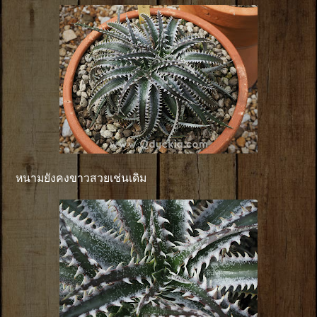
หนามยังคงขาวสวยเช่นเดิม