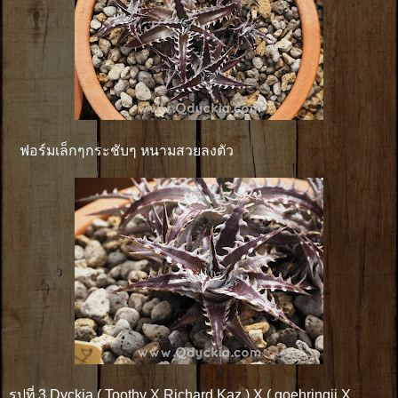
ฟอร์มเล็กๆกระชับๆ หนามสวยลงตัว
รูปที่ 3 Dyckia ( Toothy X Richard Kaz ) X ( goehringii X