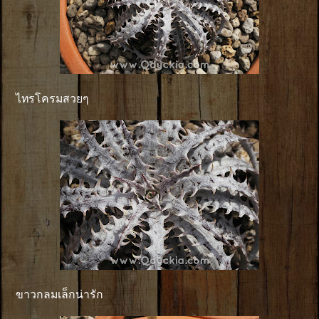
ไทรโครมสวยๆ
ขาวกลมเล็กน่ารัก