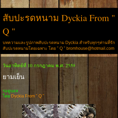
สับปะรดหนาม Dyckia From "
Q "
บทความและรูปภาพสับปะรดหนาม Dyckia สำหรับทุกๆท่านที่รัก
สับปะรดหนามโดยเฉพาะ โดย " Q " bromhouse@hotmail.com
วันอาทิตย์ที่ 10 กรกฎาคม พ.ศ. 2559
ยามเย็น
รอดูบอล
โดย
Dyckia From " Q "