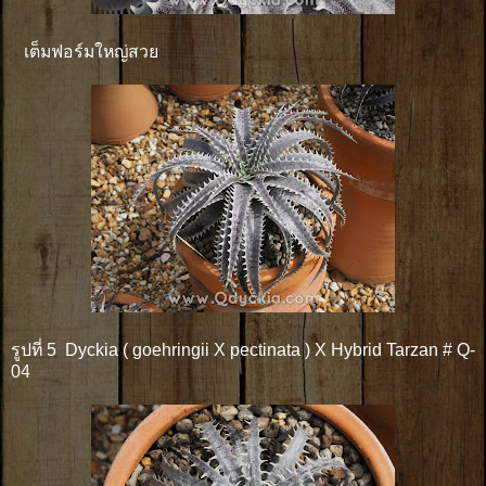
เต็มฟอร์มใหญ่สวย
รูปที่ 5 Dyckia ( goehringii X pectinata ) X Hybrid Tarzan # Q-
04