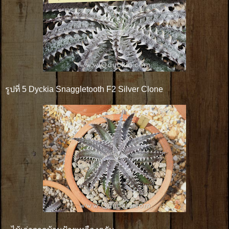
รูปที่ 5 Dyckia Snaggletooth F2 Silver Clone