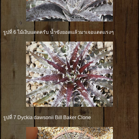
รูปที่ 6 ไม้เงิบแดดครับ น้ำขังยอดแล้วมาเจอเเดดเเรงๆ
รูปที่ 7 Dyckia dawsonii Bill Baker Clone