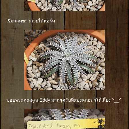
เริ่มกลมขาวสวยได้ฟอร์ม
ขอบพระคุณคุณ Eddy มากๆครับที่เเบ่งหน่อมาให้เลี้ยง ^__^