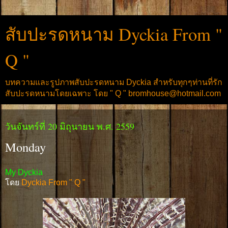
สับปะรดหนาม Dyckia From "
Q "
บทความและรูปภาพสับปะรดหนาม Dyckia สำหรับทุกๆท่านที่รัก
สับปะรดหนามโดยเฉพาะ โดย " Q " bromhouse@hotmail.com
วันจันทร์ที่ 20 มิถุนายน พ.ศ. 2559
Monday
My Dyckia
โดย
Dyckia From " Q "