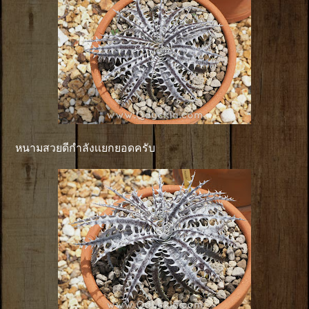
หนามสวยดีกำลังเเยกยอดครับ