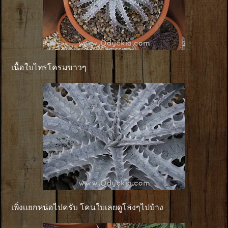
เนื้อใบไทรโครมขาวๆ
เพิ่งเเยกหน่อไปครับ โคนใบเลยดูโล่งๆไปบ้าง