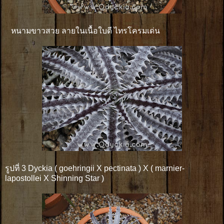
หนามขาวสวย ลายในเนื้อใบดี ไทรโครมเด่น
รูปที่ 3 Dyckia ( goehringii X pectinata ) X ( marnier-
lapostollei X Shinning Star )