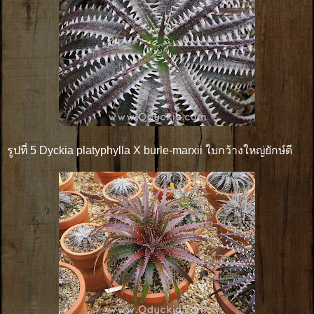
รูปที่ 5 Dyckia platyphylla X burle-marxii ใบกว้างใหญ่ยักษ์ดี