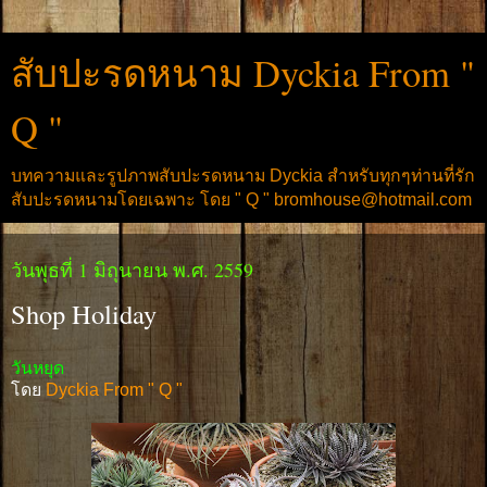
สับปะรดหนาม Dyckia From "
Q "
บทความและรูปภาพสับปะรดหนาม Dyckia สำหรับทุกๆท่านที่รัก
สับปะรดหนามโดยเฉพาะ โดย " Q " bromhouse@hotmail.com
วันพุธที่ 1 มิถุนายน พ.ศ. 2559
Shop Holiday
วันหยุด
โดย
Dyckia From " Q "