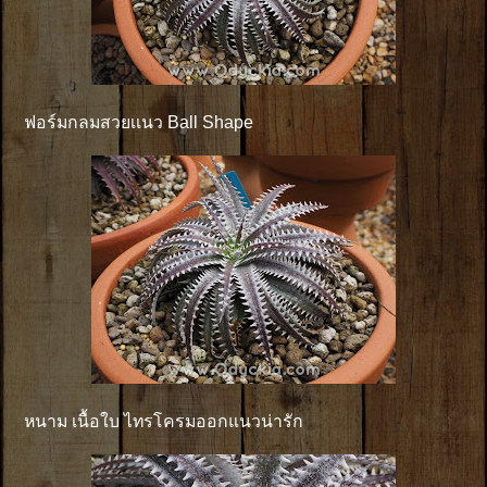
ฟอร์มกลมสวยเเนว Ball Shape
หนาม เนื้อใบ ไทรโครมออกแนวน่ารัก