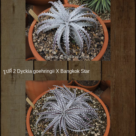
รูปที่ 2 Dyckia goehringii X Bangkok Star