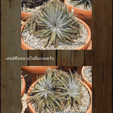
เสน่ห์คือหนามไม่ทิ่มแทงครับ