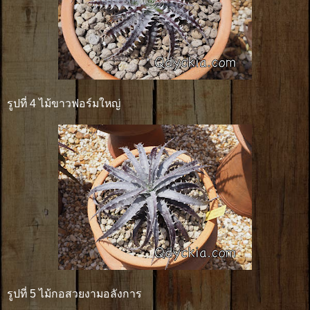
รูปที่ 4 ไม้ขาวฟอร์มใหญ่
รูปที่ 5 ไม้กอสวยงามอลังการ