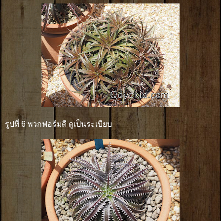
รูปที่ 6 พวกฟอร์มดี ดูเป็นระเบียบ