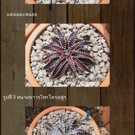
แสงเยอะหน่อย
รูปที่ 3 หนามขาวๆไทรโครมฟูๆ