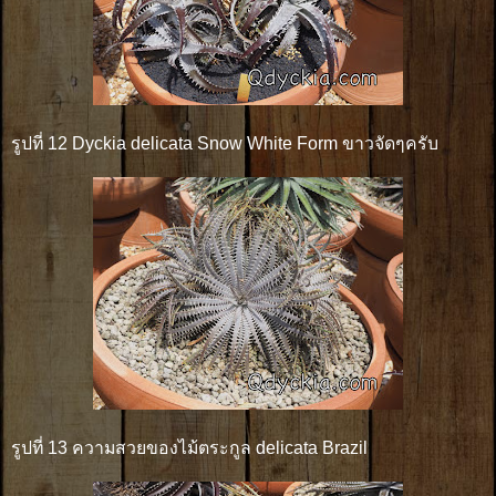
รูปที่ 12 Dyckia delicata Snow White Form ขาวจัดๆครับ
รูปที่ 13 ความสวยของไม้ตระกูล delicata Brazil