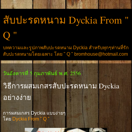
สับปะรดหนาม Dyckia From "
Q "
บทความและรูปภาพสับปะรดหนาม Dyckia สำหรับทุกๆท่านที่รัก
สับปะรดหนามโดยเฉพาะ โดย " Q " bromhouse@hotmail.com
วันอังคารที่ 5 กุมภาพันธ์ พ.ศ. 2556
วิธีการผสมเกสรสับปะรดหนาม Dyckia
อย่างง่าย
การผสมเกสร Dyckia แบบง่ายๆ
โดย
Dyckia From " Q "