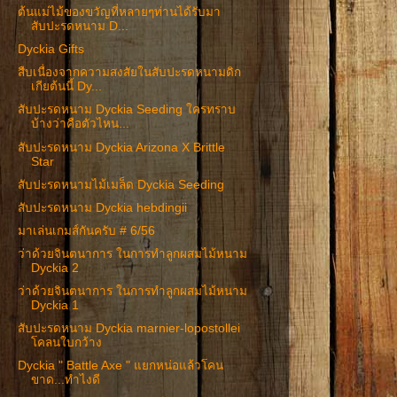
ต้นแม่ไม้ของขวัญที่หลายๆท่านได้รับมา
สับปะรดหนาม D...
Dyckia Gifts
สืบเนื่องจากความสงสัยในสับปะรดหนามดิก
เกียต้นนี้ Dy...
สับปะรดหนาม Dyckia Seeding ใครทราบ
บ้างว่าคือตัวไหน...
สับปะรดหนาม Dyckia Arizona X Brittle
Star
สับปะรดหนามไม้เมล็ด Dyckia Seeding
สับปะรดหนาม Dyckia hebdingii
มาเล่นเกมส์กันครับ # 6/56
ว่าด้วยจินตนาการ ในการทำลูกผสมไม้หนาม
Dyckia 2
ว่าด้วยจินตนาการ ในการทำลูกผสมไม้หนาม
Dyckia 1
สับปะรดหนาม Dyckia marnier-lopostollei
โคลนใบกว้าง
Dyckia " Battle Axe " แยกหน่อแล้วโคน
ขาด...ทำไงดี