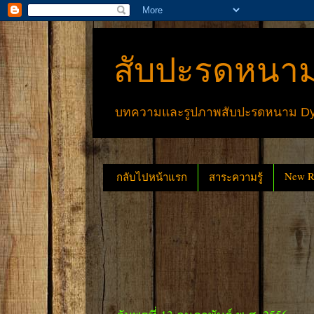
สับปะรดหนาม
บทความและรูปภาพสับปะรดหนาม Dyck
New Re
กลับไปหน้าแรก
สาระความรู้