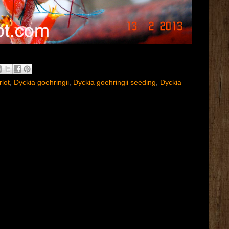
lot
,
Dyckia goehringii
,
Dyckia goehringii seeding
,
Dyckia