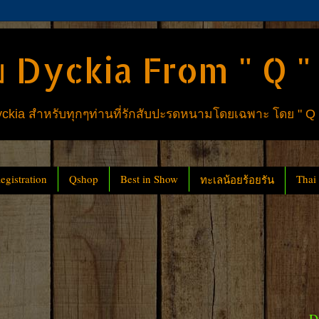
 Dyckia From " Q "
ia สำหรับทุกๆท่านที่รักสับปะรดหนามโดยเฉพาะ โดย " Q
gistration
Qshop
Best in Show
Thai
ทะเลน้อยร้อยรัน
D