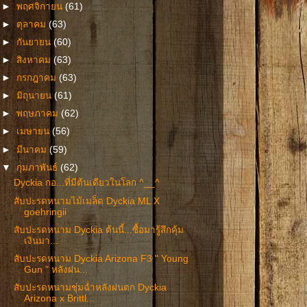
►
พฤศจิกายน
(61)
►
ตุลาคม
(63)
►
กันยายน
(60)
►
สิงหาคม
(63)
►
กรกฎาคม
(63)
►
มิถุนายน
(61)
►
พฤษภาคม
(62)
►
เมษายน
(56)
►
มีนาคม
(59)
▼
กุมภาพันธ์
(62)
Dyckia กอ...ที่มีต้นเดียวในโลก ^__^
สับปะรดหนามไม้เมล็ด Dyckia ML X
goehringii
สับปะรดหนาม Dyckia ต้นนี้...ซื้อมารู้สึกคุ้ม
เงินมา...
สับปะรดหนาม Dyckia Arizona F3 " Young
Gun " หลังฝน...
สับปะรดหนามชุ่มฉ่ำหลังฝนตก Dyckia
Arizona x Brittl...