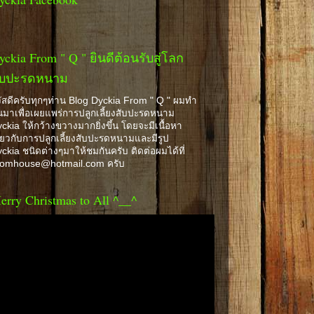
yckia From " Q " ยินดีต้อนรับสู่โลก
ับปะรดหนาม
ัสดีครับทุกๆท่าน Blog Dyckia From " Q " ผมทำ
้นมาเพื่อเผยแพร่การปลูกเลี้ยงสับปะรดหนาม
ckia ให้กว้างขวางมากยิ่งขึ้น โดยจะมีเนื้อหา
ี่ยวกับการปลูกเลี้ยงสับปะรดหนามและมีรูป
ckia ชนิดต่างๆมาให้ชมกันครับ ติดต่อผมได้ที่
romhouse@hotmail.com ครับ
erry Christmas to All ^__^