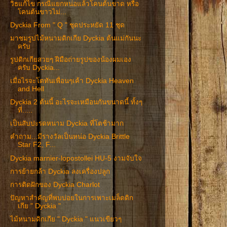
วิธแก้ไข กรณีแยกหน่อแล้วโคนต้นขาด หรือ
โคนต้นขาวไม่...
Dyckia From " Q " ชุดประหยัด 11 ชุด
มาชมรูปไม้หนามดิกเกีย Dyckia ต้นแม่กันนะ
ครับ
รูปดิกเกียสวยๆ ฝีมือถ่ายรูปของน้องผมเอง
ครับ Dyckia...
เมื่อไรจะโตทันเพื่อนๆเค้า Dyckia Heaven
and Hell
Dyckia 2 ต้นนี้ อะไรจะเหมือนกันขนาดนี้ ทั้งๆ
ที่.....
เป็นสับปะรดหนาม Dyckia ที่โตช้ามาก
คำถาม...มีรางวัลเป็นหน่อ Dyckia Brittle
Star F2, F...
Dyckia marnier-lopostollei HU-5 งามจับใจ
การย้ายกล้า Dyckia ลงเครื่องปลูก
การติดฝักของ Dyckia Charlot
ปัญหาสำคัญที่พบบ่อยในการเพาะเมล็ดดิก
เกีย " Dyckia "
ไม้หนามดิกเกีย " Dyckia " แนวเขียวๆ