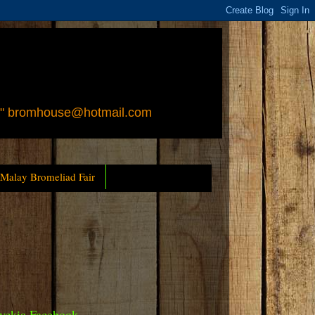
 " bromhouse@hotmail.com
 Malay Bromeliad Fair
yckia Facebook