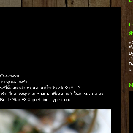
D
ส
สว
ขึ
Dy
เก
Dy
b
้วกันนะครับ
กแทบทุกดอกครับ
M
 ตรงนี้ต้องหาสาเหตุและแก้ไขกันไปครับ ^__^
ครับ อีกสาเหตุน่าจะช่วงเวลาที่เหมาะสมในการผสมเกสร
Brittle Star F3 X goehringii type clone