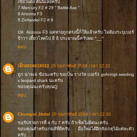
เขียวแดง ต้นนี้เลยครับ
7 Mercury F2 # 29 " Battle Axe "
8 Arizona F3
9 Zinfandel F2 # 8
ปล. Arizona F3 แค่ทายถูกตรงนี้ก็ให้แล้วครับ ไม่ต้องระบุเบอร์
จ้าาา เดี๋ยวโหดไป อิ อิ ประมาณนี้ครับผม ^__^
ตอบ
เล็ก0816618022
25 กุมภาพันธ์ 2556 เวลา 22:22
ถูก น่าจะ6 ข้อนะครับ ขอเป็น รางวัล เบอร์3 gohringii seeding
x leopard shark นะครับ
ขอบคุณนะครับคุณQ
ตอบ
Chumpol Jitdol
25 กุมภาพันธ์ 2556 เวลา 22:30
ขอรับรายการที่ 4 กับ 7 ครับ ถ้าเช็คไม่ผิดนะครับ....
ขอบคุณสำหรับเกมส์ที่ดีครับ มือใหม่ได้ฝึกสังเกตุไม้แต่ละตัว
ครับ....