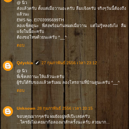
@ นิว
ส่งแล้วครับ ตั้งแต่เมื่อวานอะครับ ลืมแจ้งครับ จริงๆวันนี้ต้องถึง
แล้วนะ
EMS No. EI703995699TH
ลองเช็คดูนะ พี่ส่งพร้อมกันหมดเมื่อวาน แต่ไม่รู้หลงยังไง ลืม
แจ้งในนี้อะครับ
ต้องขอโทษด้วยนะครับ ^__^
ตอบ
Qdyckia
27 กุมภาพันธ์ 2556 เวลา 23:12
@ นิว
พี่เช็คสถานะให้แล้วนะครับ
ผู้รับได้รับของแล้วครับผม ลองโทรถามที่บ้านดูนะครับ ^__^
ตอบ
Unknown
28 กุมภาพันธ์ 2556 เวลา 20:15
ขอบคุณมากๆครับ ผมยังอยู่หลีเป๊ะเลยครับ
...ใครยังไม่เคยมาก้อลองมาสักครั้งนะครับ สวยมาก...