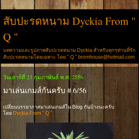
สับปะรดหนาม Dyckia From "
Q "
บทความและรูปภาพสับปะรดหนาม Dyckia สำหรับทุกๆท่านที่รัก
สับปะรดหนามโดยเฉพาะ โดย " Q " bromhouse@hotmail.com
วันเสาร์ที่ 23 กุมภาพันธ์ พ.ศ. 2556
มาเล่นเกมส์กันครับ # 6/56
เปลี่ยนบรรยากาศมาเล่นเกมส์ใน Blog กันบ้างนะครับ
โดย
Dyckia From " Q "