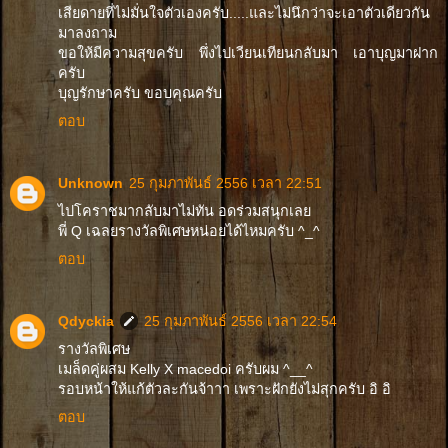
เสียดายที่ไม่มั่นใจตัวเองครับ.....และไม่นึกว่าจะเอาตัวเดียวกัน
มาลงถาม
ขอให้มีความสุขครับ พึ่งไปเวียนเทียนกลับมา เอาบุญมาฝาก
ครับ
บุญรักษาครับ ขอบคุณครับ
ตอบ
Unknown
25 กุมภาพันธ์ 2556 เวลา 22:51
ไปโคราชมากลับมาไม่ทัน อดร่วมสนุกเลย
พี่ Q เฉลยรางวัลพิเศษหน่อยได้ไหมครับ ^_^
ตอบ
Qdyckia
25 กุมภาพันธ์ 2556 เวลา 22:54
รางวัลพิเศษ
เมล็ดคู่ผสม Kelly X macedoi ครับผม ^__^
รอบหน้าให้แก้ตัวละกันจ้าาา เพราะฝักยังไม่สุกครับ อิ อิ
ตอบ