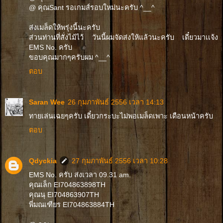
@ คุณSant รอเกมส์รอบใหม่นะครับ ^__^
ส่งเมล็ดให้พรุ่งนี้นะครับ
ส่วนท่านที่สั่งไม้ไว้ วันนี้ผมจัดส่งให้แล้วนะครับ เดี๋ยวมาเเจ้ง
EMS No. ครับ
ขอบคุณมากๆครับผม ^__^
ตอบ
Saran Wee
26 กุมภาพันธ์ 2556 เวลา 14:13
ทายเล่นเฉยๆครับ เดี๋ยวกระบะไม่พอเมล็ดเพาะ เดือนหน้าครับ
ตอบ
Qdyckia
27 กุมภาพันธ์ 2556 เวลา 10:28
EMS No. ครับ ส่งเวลา 09.31 am.
คุณเล็ก EI704863898TH
คุณนุ EI704863907TH
พี่มณเฑียร EI704863884TH