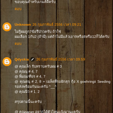
ขอบคุณสำหรับเกมส์ดีครับ
ตอบ
Unknown
26 กุมภาพันธ์ 2556 เวลา 09:21
ไม่รู้ผมถูก7ข้อรึป่าวครับ ถ้าใช่
ผมเลือก 1กับ2 (ถ้ามี) แต่ถ้าไม่มีแล้วเอา9หรือ8หรือ12ก็ได้ครับ
ตอบ
Qdyckia
26 กุมภาพันธ์ 2556 เวลา 09:59
@ คุณเล็ก รับทราบครับผม # 3
@ คุณนุ # 4, 7
@ พี่มณเฑียร # 4, 7
@ คุณดนุ # 2, 8 + เมล็ดที่รอฝักสุก กุ้ง X goehringii Seeding
รอส่งพร้อมกันนะครับ ^__^
@ คุณนิว # 1, 2
สรุปตามนี้นะครับ
@ คุณsaran อยากได้ตัวไหนแจ้งมานะครับ