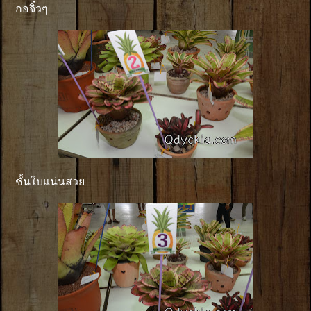
กอจิ๋วๆ
ชั้นใบแน่นสวย