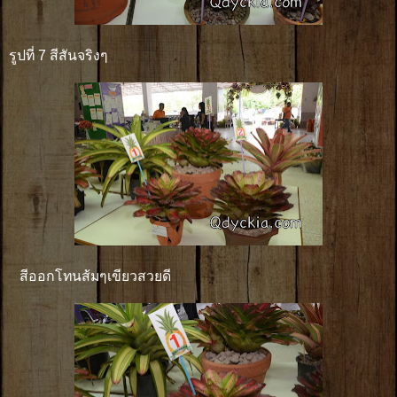
รูปที่ 7 สีสันจริงๆ
สีออกโทนส้มๆเขียวสวยดี