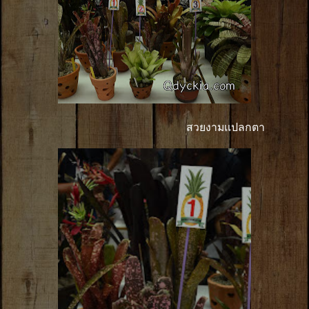
สวยงามเเปลกตา