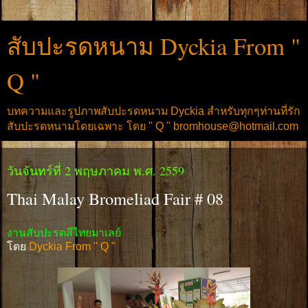
สับปะรดหนาม Dyckia From "
Q "
บทความและรูปภาพสับปะรดหนาม Dyckia สำหรับทุกๆท่านที่รัก
สับปะรดหนามโดยเฉพาะ โดย " Q " bromhouse@hotmail.com
วันจันทร์ที่ 2 พฤษภาคม พ.ศ. 2559
Thai Malay Bromeliad Fair # 08
งานสับปะรดสีไทยมาเลย์
โดย
Dyckia From " Q "