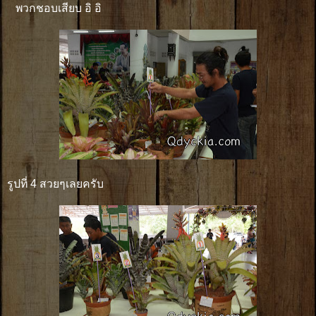
พวกชอบเสียบ อิ อิ
รูปที่ 4 สวยๆเลยครับ