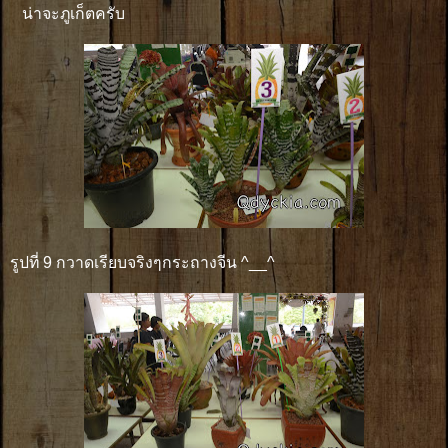
น่าจะภูเก็ตครับ
รูปที่ 9 กวาดเรียบจริงๆกระถางจีน ^__^