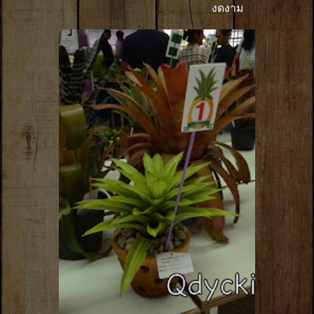
งดงาม