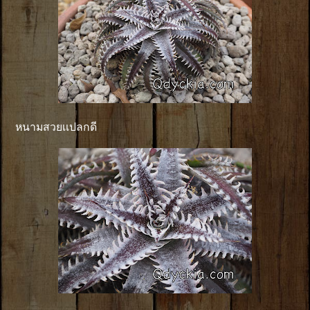
หนามสวยเเปลกดี