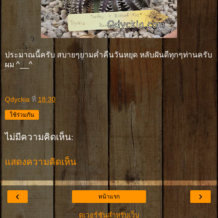
ประมาณนี้ครับ สบายๆยามค่ำคืนวันหยุด หลับฝันดีทุกๆท่านครับ
ผม ^__^
Qdyckia
ที่
18:30
ใช้ร่วมกัน
ไม่มีความคิดเห็น:
แสดงความคิดเห็น
‹
›
หน้าแรก
ดูเวอร์ชันสำหรับเว็บ