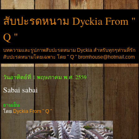
สับปะรดหนาม Dyckia From "
Q "
บทความและรูปภาพสับปะรดหนาม Dyckia สำหรับทุกๆท่านที่รัก
สับปะรดหนามโดยเฉพาะ โดย " Q " bromhouse@hotmail.com
วันอาทิตย์ที่ 1 พฤษภาคม พ.ศ. 2559
Sabai sabai
ยามเย็น
โดย
Dyckia From " Q "