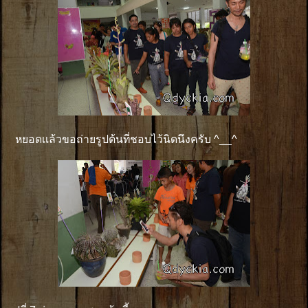
หยอดเเล้วขอถ่ายรูปต้นที่ชอบไว้นิดนึงครับ ^__^