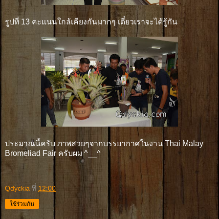
รูปที่ 13 คะเเนนใกล้เคียงกันมากๆ เดี๋ยวเราจะได้รู้กัน
ประมาณนี้ครับ ภาพสวยๆจากบรรยากาศในงาน Thai Malay
Bromeliad Fair ครับผม ^__^
Qdyckia
ที่
12:00
ใช้ร่วมกัน