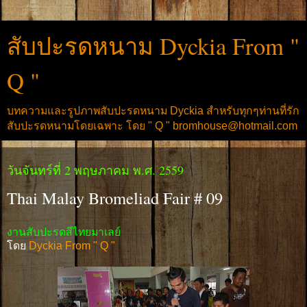
สับปะรดหนาม Dyckia From "
Q "
บทความและรูปภาพสับปะรดหนาม Dyckia สำหรับทุกๆท่านที่รัก
สับปะรดหนามโดยเฉพาะ โดย " Q " bromhouse@hotmail.com
วันจันทร์ที่ 2 พฤษภาคม พ.ศ. 2559
Thai Malay Bromeliad Fair # 09
งานสับปะรดสีไทยมาเลย์
โดย
Dyckia From " Q "