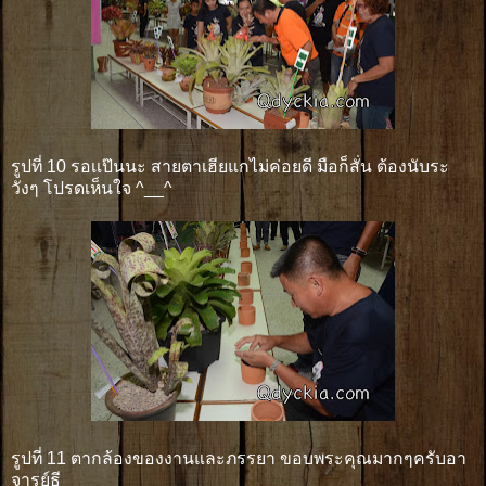
รูปที่ 10 รอเเป๊นนะ สายตาเฮียแกไม่ค่อยดี มือก็สั่น ต้องนับระ
วังๆ โปรดเห็นใจ ^__^
รูปที่ 11 ตากล้องของงานและภรรยา ขอบพระคุณมากๆครับอา
จารย์ธี