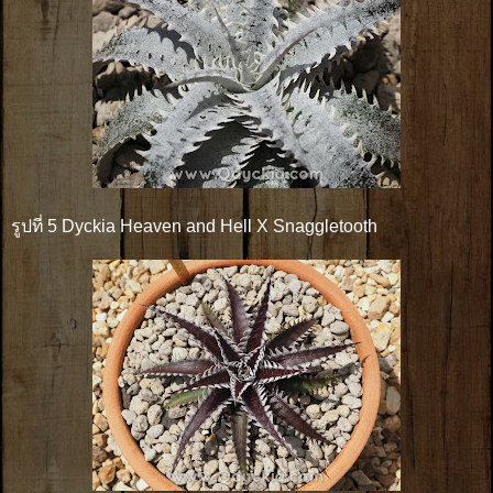
รูปที่ 5 Dyckia Heaven and Hell X Snaggletooth