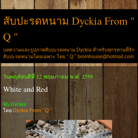
สับปะรดหนาม Dyckia From "
Q "
บทความและรูปภาพสับปะรดหนาม Dyckia สำหรับทุกๆท่านที่รัก
สับปะรดหนามโดยเฉพาะ โดย " Q " bromhouse@hotmail.com
วันพฤหัสบดีที่ 12 พฤษภาคม พ.ศ. 2559
White and Red
My Dyckia
โดย
Dyckia From " Q "