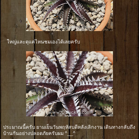
ใหญ่และดุแค่ไหนชมเองได้เลยครับ
ประมาณนี้ครับ ยามเย็นวันพฤหัสบดีหลังเลิกงาน เดินทางกลับถึง
บ้านกันอย่างปลอดภัยครับผม ^__^