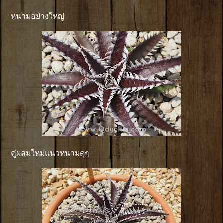
หนามอย่างใหญ่
คู่ผสมใหม่แนวหนามดุๆ