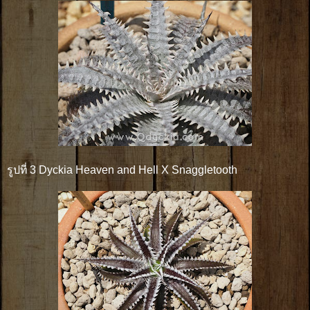
รูปที่ 3 Dyckia Heaven and Hell X Snaggletooth