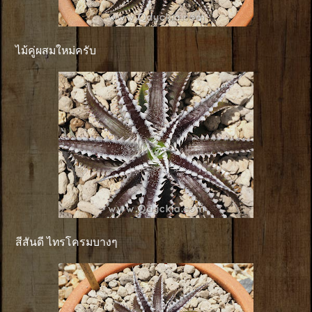
ไม้คู่ผสมใหม่ครับ
สีสันดี ไทรโครมบางๆ