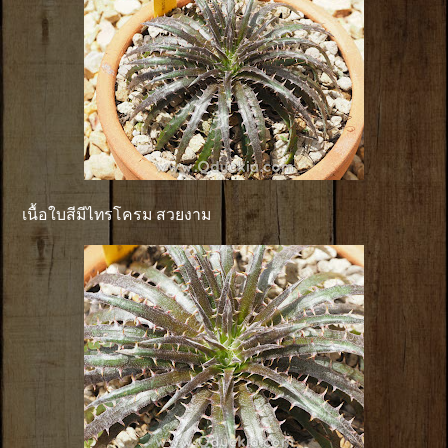
เนื้อใบสีมีไทรโครม สวยงาม