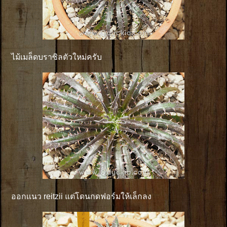
ไม้เมล็ดบราซิลตัวใหม่ครับ
ออกเเนว reitzii แต่โดนกดฟอร์มให้เล็กลง