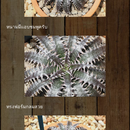
หนามมีแอบชมพูครับ
ทรงฟอร์มกลมสวย