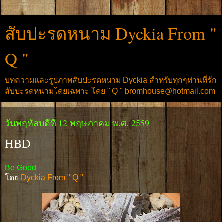
สับปะรดหนาม Dyckia From "
Q "
บทความและรูปภาพสับปะรดหนาม Dyckia สำหรับทุกๆท่านที่รัก
สับปะรดหนามโดยเฉพาะ โดย " Q " bromhouse@hotmail.com
วันพฤหัสบดีที่ 12 พฤษภาคม พ.ศ. 2559
HBD
Be Good
โดย
Dyckia From " Q "