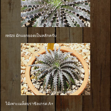
reitzii มักแยกยอดเป็นหลักครับ
ไม้เพาะเมล็ดบราซิลเกรด A+