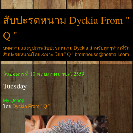
สับปะรดหนาม Dyckia From "
Q "
บทความและรูปภาพสับปะรดหนาม Dyckia สำหรับทุกๆท่านที่รัก
สับปะรดหนามโดยเฉพาะ โดย " Q " bromhouse@hotmail.com
วันอังคารที่ 10 พฤษภาคม พ.ศ. 2559
Tuesday
My Qshop
โดย
Dyckia From " Q "