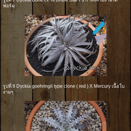
ฟอร์ม
รูปที่ 8 Dyckia goehringii type clone ( red ) X Mercury เนื้อใบ
งามๆ