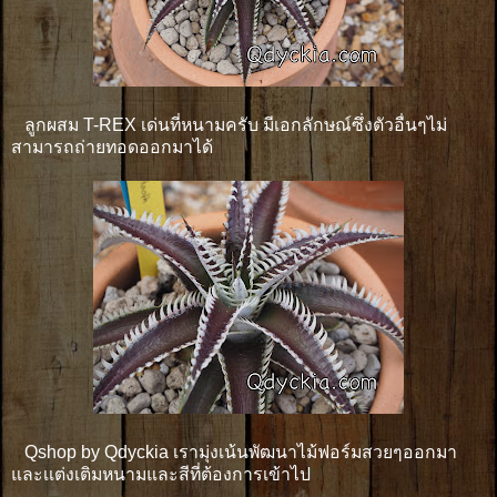
ลูกผสม T-REX เด่นที่หนามครับ มีเอกลักษณ์ซึ่งตัวอื่นๆไม่
สามารถถ่ายทอดออกมาได้
Qshop by Qdyckia เรามุ่งเน้นพัฒนาไม้ฟอร์มสวยๆออกมา
และเเต่งเติมหนามและสีที่ต้องการเข้าไป