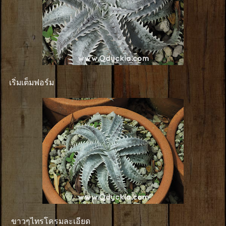
เริ่มเต็มฟอร์ม
ขาวๆไทรโครมละเอียด