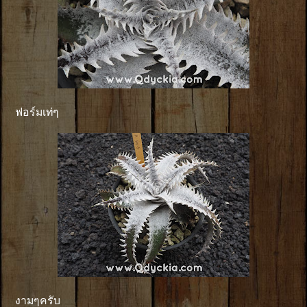
ฟอร์มเท่ๆ
งามๆครับ