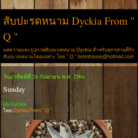
สับปะรดหนาม Dyckia From "
Q "
บทความและรูปภาพสับปะรดหนาม Dyckia สำหรับทุกๆท่านที่รัก
สับปะรดหนามโดยเฉพาะ โดย " Q " bromhouse@hotmail.com
วันอาทิตย์ที่ 24 กันยายน พ.ศ. 2560
Sunday
My Dyckia
โดย
Dyckia From " Q "