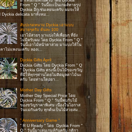
มาเล่นเกมส์กันครับ โดย Dyckia
From " Q " วันนี้จะเป็นเกมส์ทายรูป
Dyckia อีกเช่นเคยนะครับ ผมจะให้
ป Dyckia delicata มาทั้งหม...
สับปะรดหนาม Dyckia เอาแบบ
สบายๆครับ ต้นละ 100
เอาไม้สวยๆ มาแบ่งให้เพื่อนๆ ที่ยัง
ไม่มีครับผม โดย Dyckia From " Q "
วันนี้เอาไม้หน้าตาสวย มาแบ่งให้ใน
คาไม่แพงนะครับ ลองเ...
Dyckia Gifts April
Dyckia Gifts โดย Dyckia From " Q
" Dyckia Gifts ตรงนี้เป็นไม้ของขวัญ
ที่มีให้ทุกๆท่านโดยไม่คิดมูลค่าไม้นะ
ครับ โดยท่านใดอยา...
Mother Day Gifts
Mother Day Special Price โดย
Dyckia From " Q " วันนี้พบกับไม้
ของขวัญราคาพิเศษ เนื่องในโอกาส
วันแม่กันครับ ทุกต้นเป็นไม้สวยสม...
" Anniversary Game "
" R U Ready " โดย Dyckia From "
Q " วันนี้มาเล่นเกมส์กันครับ กติกา