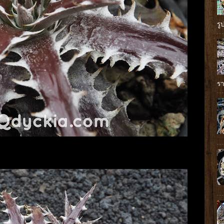
รู
รา