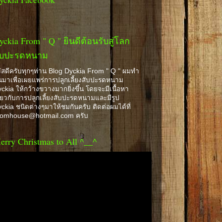
yckia From " Q " ยินดีต้อนรับสู่โลก
ับปะรดหนาม
ัสดีครับทุกๆท่าน Blog Dyckia From " Q " ผมทำ
้นมาเพื่อเผยแพร่การปลูกเลี้ยงสับปะรดหนาม
ckia ให้กว้างขวางมากยิ่งขึ้น โดยจะมีเนื้อหา
ี่ยวกับการปลูกเลี้ยงสับปะรดหนามและมีรูป
ckia ชนิดต่างๆมาให้ชมกันครับ ติดต่อผมได้ที่
romhouse@hotmail.com ครับ
erry Christmas to All ^__^