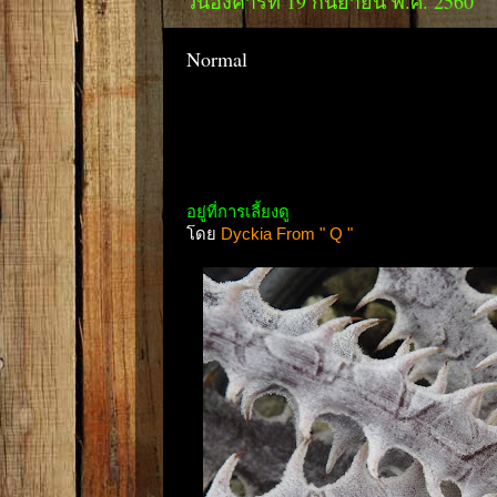
วันอังคารที่ 19 กันยายน พ.ศ. 2560
Normal
อยู่ที่การเลี้ยงดู
โดย
Dyckia From " Q "