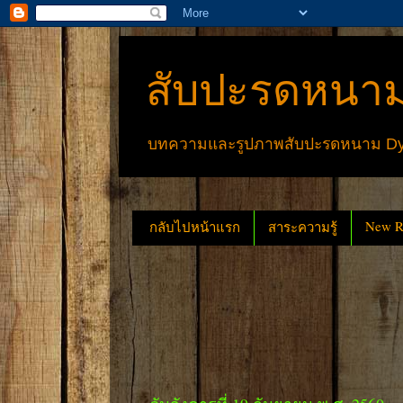
สับปะรดหนาม
บทความและรูปภาพสับปะรดหนาม Dyck
New Re
กลับไปหน้าแรก
สาระความรู้