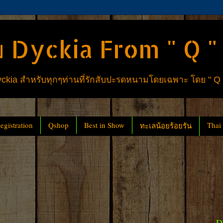
 Dyckia From " Q "
ia สำหรับทุกๆท่านที่รักสับปะรดหนามโดยเฉพาะ โดย " Q
gistration
Qshop
Best in Show
Thai
ทะเลน้อยร้อยรัน
D