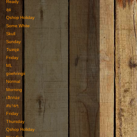
Ready
ลุย
Qshop Holiday
Some White
Skull
Sunday
วันหยุด
Friday
ML
goehringii
Normal
Morning
เลิกกอง
สบายๆ
Friday
Thursday
Qshop Holiday