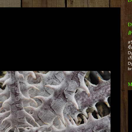
D
ส
สว
ขึ
Dy
เก
Dy
b
M