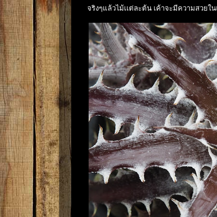
จริงๆแล้วไม้เเต่ละต้น เค้าจะมีความสวยใน