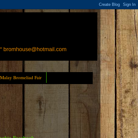
 " bromhouse@hotmail.com
 Malay Bromeliad Fair
yckia Facebook