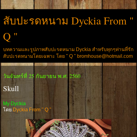
สับปะรดหนาม Dyckia From "
Q "
บทความและรูปภาพสับปะรดหนาม Dyckia สำหรับทุกๆท่านที่รัก
สับปะรดหนามโดยเฉพาะ โดย " Q " bromhouse@hotmail.com
วันจันทร์ที่ 25 กันยายน พ.ศ. 2560
Skull
My Dyckia
โดย
Dyckia From " Q "