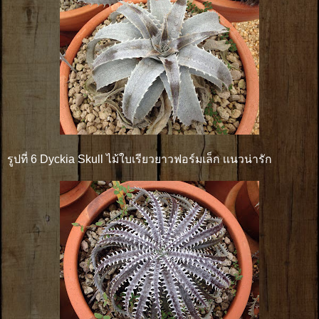
รูปที่ 6 Dyckia Skull ไม้ใบเรียวยาวฟอร์มเล็ก เเนวน่ารัก