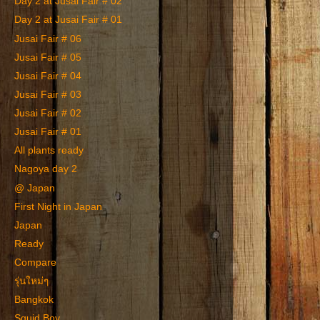
Day 2 at Jusai Fair # 02
Day 2 at Jusai Fair # 01
Jusai Fair # 06
Jusai Fair # 05
Jusai Fair # 04
Jusai Fair # 03
Jusai Fair # 02
Jusai Fair # 01
All plants ready
Nagoya day 2
@ Japan
First Night in Japan
Japan
Ready
Compare
รุ่นใหม่ๆ
Bangkok
Squid Boy