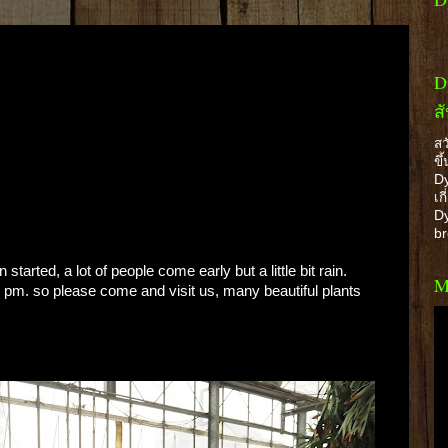
D
ส
สว
ขึ
Dy
เก
Dy
b
arted, a lot of people come early but a little bit rain.
M
0 pm. so please come and visit us, many beautiful plants