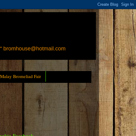
 " bromhouse@hotmail.com
 Malay Bromeliad Fair
yckia Facebook