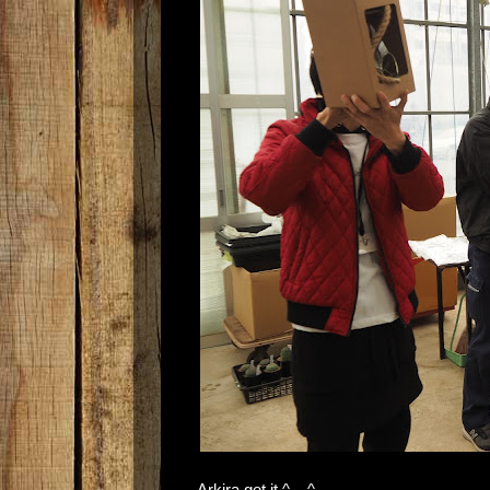
Arkira get it ^__^