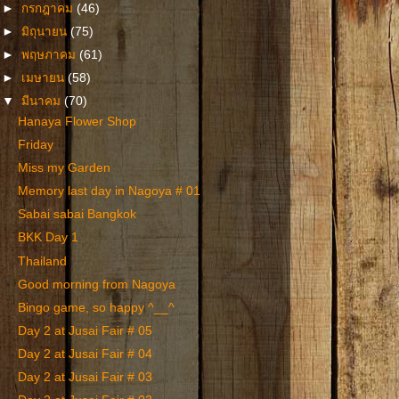
►
กรกฎาคม
(46)
►
มิถุนายน
(75)
►
พฤษภาคม
(61)
►
เมษายน
(58)
▼
มีนาคม
(70)
Hanaya Flower Shop
Friday
Miss my Garden
Memory last day in Nagoya # 01
Sabai sabai Bangkok
BKK Day 1
Thailand
Good morning from Nagoya
Bingo game, so happy ^__^
Day 2 at Jusai Fair # 05
Day 2 at Jusai Fair # 04
Day 2 at Jusai Fair # 03