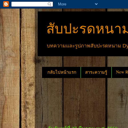
สับปะรดหนาม
บทความและรูปภาพสับปะรดหนาม Dyck
New Re
กลับไปหน้าแรก
สาระความรู้