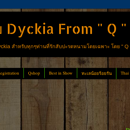
 Dyckia From " Q "
ia สำหรับทุกๆท่านที่รักสับปะรดหนามโดยเฉพาะ โดย " Q
gistration
Qshop
Best in Show
Thai
ทะเลน้อยร้อยรัน
D