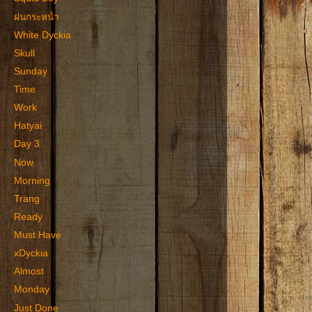
ฝนกระหน่ำ
White Dyckia
Skull
Sunday
Time
Work
Hatyai
Day 3
Now
Morning
Trang
Ready
Must Have
xDyckia
Almost
Monday
Just Done