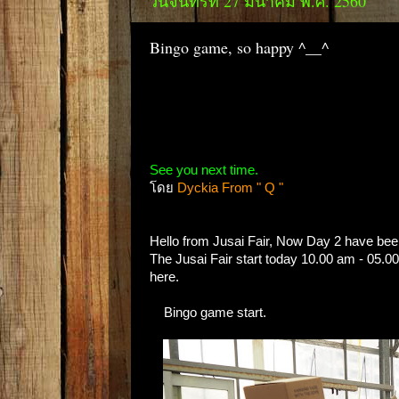
วันจันทร์ที่ 27 มีนาคม พ.ศ. 2560
Bingo game, so happy ^__^
See you next time.
โดย
Dyckia From " Q "
Hello from Jusai Fair, Now Day 2 have been st
The Jusai Fair start today 10.00 am - 05.0
here.
Bingo game start.