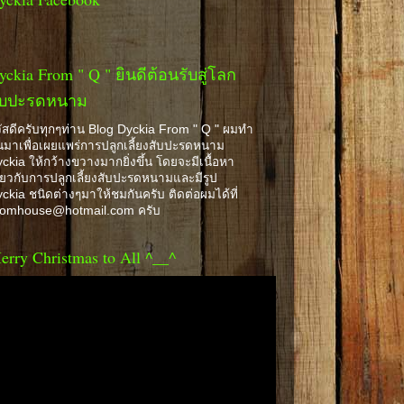
yckia From " Q " ยินดีต้อนรับสู่โลก
ับปะรดหนาม
ัสดีครับทุกๆท่าน Blog Dyckia From " Q " ผมทำ
้นมาเพื่อเผยแพร่การปลูกเลี้ยงสับปะรดหนาม
ckia ให้กว้างขวางมากยิ่งขึ้น โดยจะมีเนื้อหา
ี่ยวกับการปลูกเลี้ยงสับปะรดหนามและมีรูป
ckia ชนิดต่างๆมาให้ชมกันครับ ติดต่อผมได้ที่
romhouse@hotmail.com ครับ
erry Christmas to All ^__^